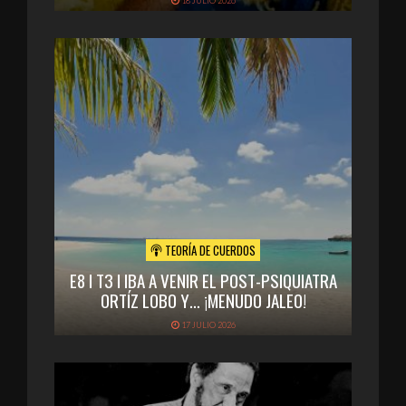
18 JULIO 2026
TEORÍA DE CUERDOS
E8 I T3 I IBA A VENIR EL POST-PSIQUIATRA
ORTÍZ LOBO Y… ¡MENUDO JALEO!
17 JULIO 2026