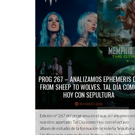
PROG 267 – ANALIZAMOS EPHEMERIS 
FROM SHEEP TO WOLVES. TAL DÍA COM
HOY CON SEPULTURA
30 MARZO 2026
Edición nº 267 del programa en el que arrancamos en
nuestro apartado Tal Día como Hoy con el octavo
álbum de estudio de la formación brasileña Sepultura
Un disco que a pesar de sus buenas críticas no recibi