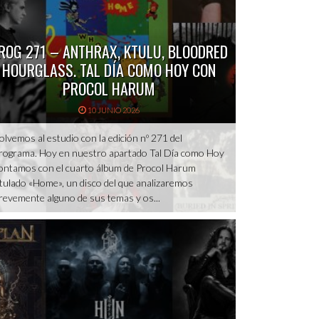
ROG 271 – ANTHRAX, KTULU, BLOODRED
HOURGLASS. TAL DÍA COMO HOY CON
PROCOL HARUM
10 JUNIO 2026
olvemos al estudio con la edición nº 271 del
rograma. Hoy en nuestro apartado Tal Día como Hoy
ontamos con el cuarto álbum de Procol Harum
itulado «Home», un disco del que analizaremos
revemente alguno de sus temas y os...