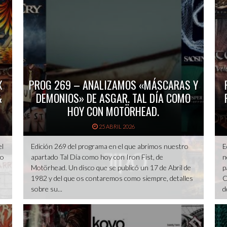
X
PROG 269 – ANALIZAMOS «MÁSCARAS Y
&
DEMONIOS» DE ASGAR. TAL DÍA COMO
HOY CON MOTÖRHEAD.
25 ABRIL 2026
el
Edición 269 del programa en el que abrimos nuestro
E
do
apartado Tal Día como hoy con Iron Fist, de
n
Motörhead. Un disco que se publicó un 17 de Abril de
p
1982 y del que os contaremos como siempre, detalles
C
sobre su...
d