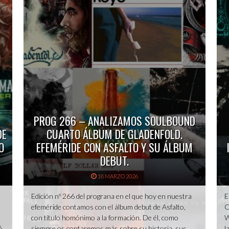
PROG 266 – ANALIZAMOS SOULBOUND
DE
CUARTO ÁLBUM DE GLADENFOLD.
O
EFEMÉRIDE CON ASFALTO Y SU ÁLBUM
DEBUT.
18 MARZO 2026
Edición nº 266 del prograna en el que hoy en nuestra
E
efeméride contamos con el álbum debut de Asfalto,
C
.
con título homónimo a la formación. De él, como
W
ó
siempre os contaremos más sobre su historia, sus
l