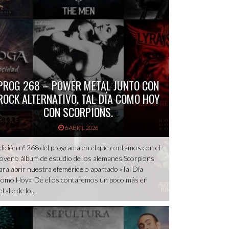
PROG 268 – POWER METAL JUNTO CON
ROCK ALTERNATIVO. TAL DÍA COMO HOY
CON SCORPIONS.
6 ABRIL 2026
dición nº 268 del programa en el que contamos con el
oveno álbum de estudio de los alemanes Scorpions
ara abrir nuestra efeméride o apartado «Tal Día
omo Hoy». De el os contaremos un poco más en
etalle de lo...