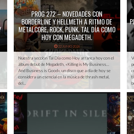
PROG 272 – NOVEDADES CON
BORDERLINE Y HELLMETH A RITMO DE
P
Y
METALCORE, ROCK, PUNK. TAL DÍA COMO
HOY CON MEGADETH.
22 JUNIO 2026
n
Nuestra sección Tal Día como Hoy arranca hoy con el
V
álbum debut de Megadeth, «Killing is My Business…
p
And Business is Good», un disco que a día de hoy se
c
considera un esencial en la música de thrash metal,
t
del...
b