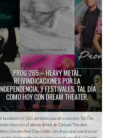
PROG 265 – HEAVY METAL,
REIVINDICACIONES POR LA
INDEPENDENCIA, Y FESTIVALES. TAL DÍA
COMO HOY CON DREAM THEATER.
15 MARZO 2026
n la edición nº 265 abrimos nuestra sección Tal Día
omo Hoy con el álbum debut de Dream Theater.
hen Dream And Day Unite. Un disco que cuenta con
a particularidad de ser el único con el vocalista Charlie