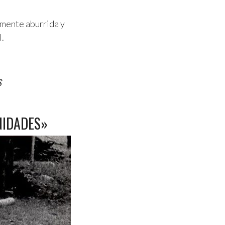
amente aburrida y
l.
S
NIDADES»