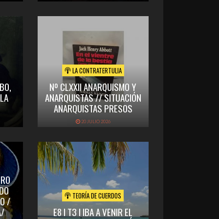
LA CONTRATERTULIA
OBO,
Nº CLXXII ANARQUISMO Y
 LA
ANARQUISTAS // SITUACIÓN
ANARQUISTAS PRESOS
20 JULIO 2026
DRO
RDO
TEORÍA DE CUERDOS
O /
/
E8 I T3 I IBA A VENIR EL