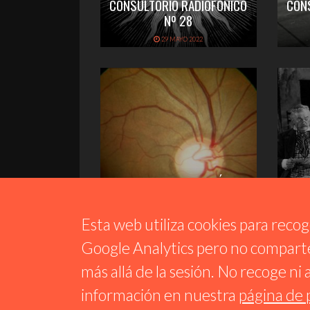
CONSULTORIO RADIOFÓNICO
CON
Nº 28
29 MAYO 2022
CONSULTORIO RADIOFÓNICO
CON
Nº 26
13 ABRIL 2022
Esta web utiliza cookies para recoger
Google Analytics pero no comparte
más allá de la sesión. No recoge ni
Reproductor
información en nuestra
página de 
de
CONSULTORIO RADIOFÓNICO Nº 25