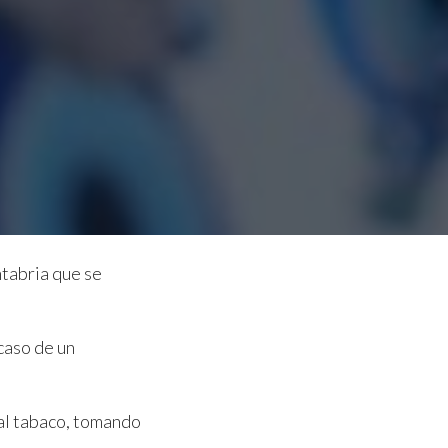
ntabria que se
 caso de un
 al tabaco, tomando