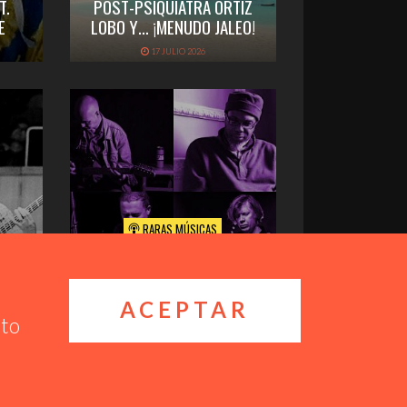
T.
POST-PSIQUIATRA ORTÍZ
E
LOBO Y… ¡MENUDO JALEO!
17 JULIO 2026
RARAS MÚSICAS
IAL
EMISIÓN 266
14 JULIO 2026
ACEPTAR
nto
00:00
00:00