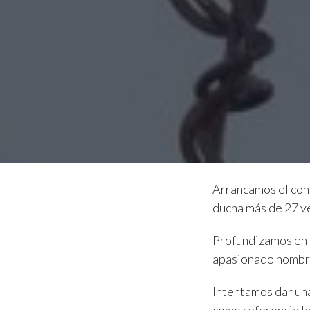
Arrancamos el cons
ducha más de 27 ve
Profundizamos en l
apasionado hombre
Intentamos dar una