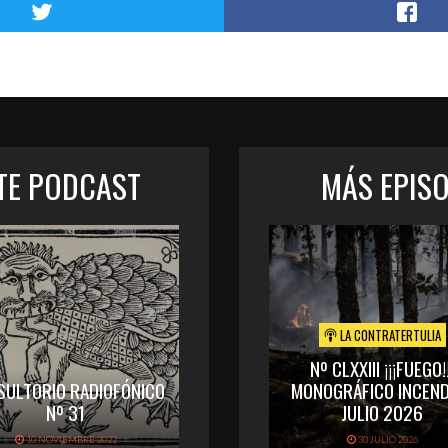
STE PODCAST
MÁS EPIS
LA CONTRATERTULIA
Nº CLXXIII ¡¡¡FUEGO!!
SULTORIO RADIOFÓNICO
MONOGRÁFICO INCEND
Nº 31
JULIO 2026
10 NOVIEMBRE 2022
30 JULIO 2026