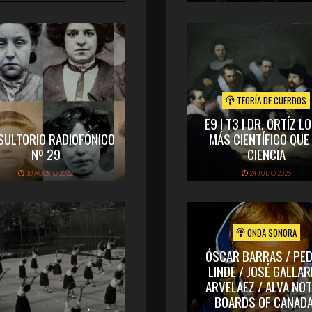
TEORÍA DE CUERDOS
E9 I T3 I DR. ORTÍZ L
SULTORIO RADIOFÓNICO
MÁS CIENTÍFICO QUE
Nº 29
CIENCIA
10 AGOSTO 2022
24 JULIO 2026
ONDA SONORA
ÓSCAR BARRAS / PE
LINDE / JOSÉ GALLA
ARVELAEZ / ALVA NOT
BOARDS OF CANADA