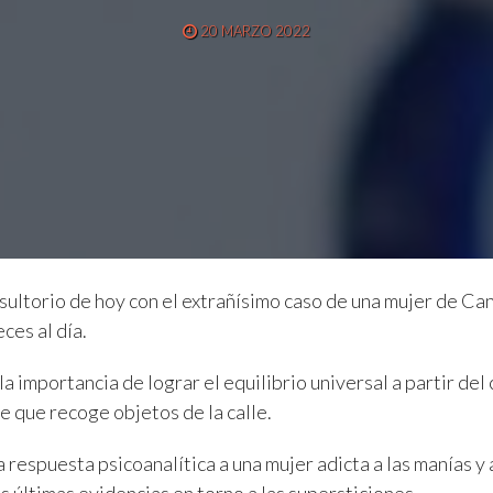
20 MARZO 2022
ultorio de hoy con el extrañísimo caso de una mujer de Ca
ces al día.
a importancia de lograr el equilibrio universal a partir del
 que recoge objetos de la calle.
 respuesta psicoanalítica a una mujer adicta a las manías y