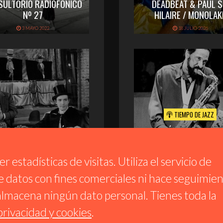
SULTORIO RADIOFÓNICO
DEADBEAT & PAUL S
Nº 27
HILAIRE / MONOLAK
3 MAYO 2022
18 JULIO 2026
TIEMPO DE JAZZ
SULTORIO RADIOFÓNICO
EMISIÓN 273 | ESPEC
Nº 24
SONNY ROLLINS
28 FEBRERO 2022
16 JULIO 2026
 estadísticas de visitas. Utiliza el servicio de
 datos con fines comerciales ni hace seguimie
 almacena ningún dato personal. Tienes toda la
privacidad y cookies
.