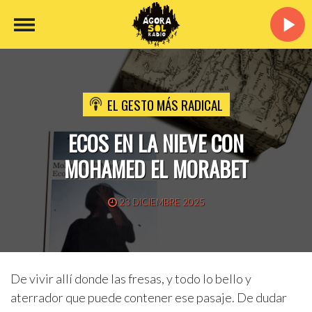
EL GESTO MÁS RADICAL
ECOS EN LA NIEVE CON
MOHAMED EL MORABET
23 DICIEMBRE 2025
De vivir allí donde las fresas, y todo lo bello y
aterrador que puede contener ese pasaje. De dudar