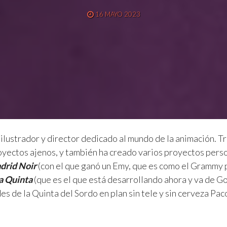
16 MAYO 2023
 ilustrador y director dedicado al mundo de la animación. 
yectos ajenos, y también ha creado varios proyectos perso
drid Noir
(con el que ganó un Emy, que es como el Grammy 
a Quinta
(que es el que está desarrollando ahora y va de G
es de la Quinta del Sordo en plan sin tele y sin cerveza Pac