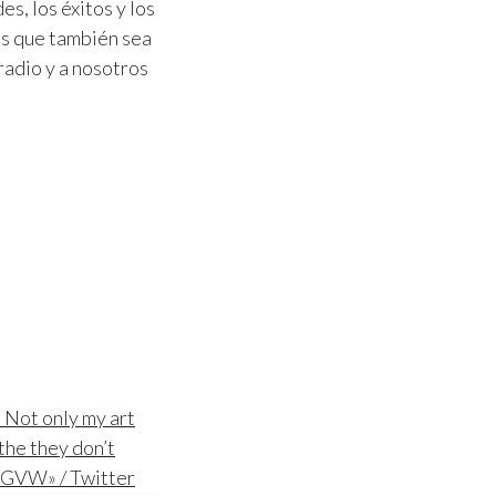
es, los éxitos y los
os que también sea
radio y a nosotros
. Not only my art
 the they don’t
kvGVW» / Twitter