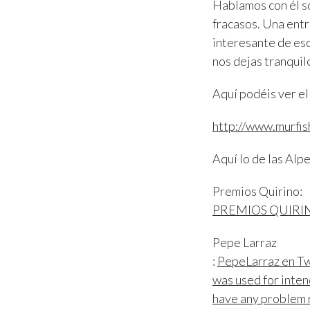
Hablamos con él sob
fracasos. Una ent
interesante de esc
nos dejas tranquilo
Aquí podéis ver el
http://www.murfis
Aquí lo de las Alp
Premios Quirino:
PREMIOS QUIRINO
Pepe Larraz
:
PepeLarraz en Twi
was used for intend
have any problem 