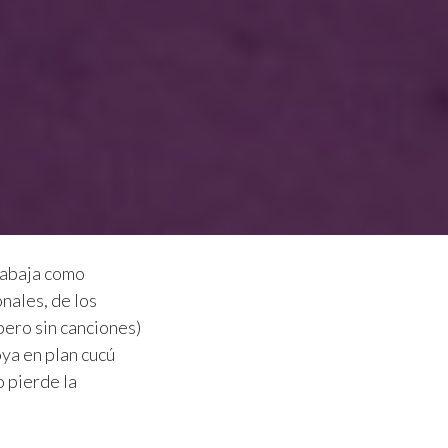
Trabaja como
nales, de los
pero sin canciones)
oya en plan cucú
o pierde la