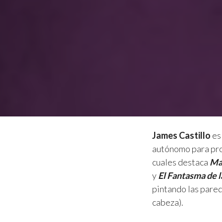
James Castillo
es
autónomo para pro
cuales destaca
Ma
y
El Fantasma de l
pintando las pared
cabeza).