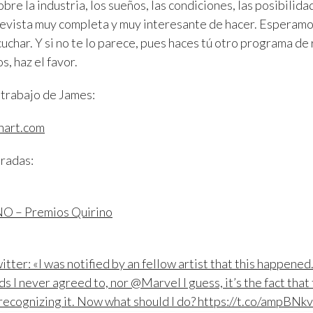
re la industria, los sueños, las condiciones, las posibilidad
revista muy completa y muy interesante de hacer. Esperam
uchar. Y si no te lo parece, pues haces tú otro programa de 
s, haz el favor.
 trabajo de James:
hart.com
eradas:
 – Premios Quirino
tter: «I was notified by an fellow artist that this happened
s I never agreed to, nor @Marvel I guess, it’s the fact that
recognizing it. Now what should I do? https://t.co/ampBN