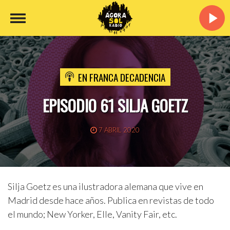
EN FRANCA DECADENCIA
EPISODIO 61 SILJA GOETZ
7 ABRIL 2020
Silja Goetz es una ilustradora alemana que vive en
Madrid desde hace años. Publica en revistas de todo
el mundo; New Yorker, Elle, Vanity Fair, etc.