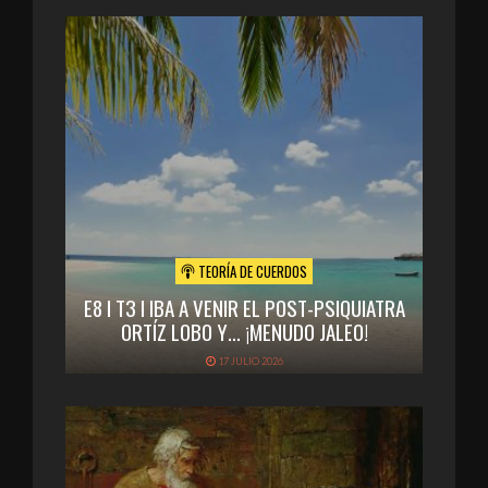
TEORÍA DE CUERDOS
E8 I T3 I IBA A VENIR EL POST-PSIQUIATRA
ORTÍZ LOBO Y… ¡MENUDO JALEO!
17 JULIO 2026