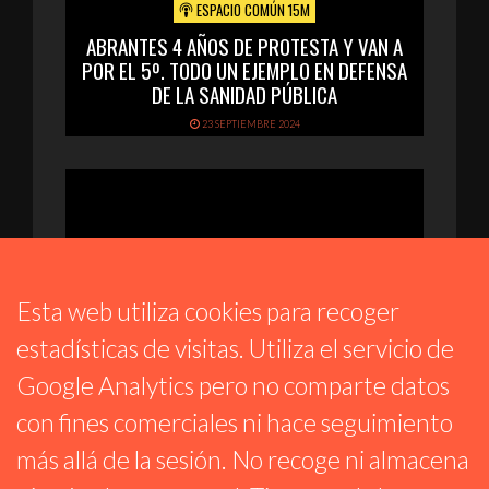
ESPACIO COMÚN 15M
ABRANTES 4 AÑOS DE PROTESTA Y VAN A
POR EL 5º. TODO UN EJEMPLO EN DEFENSA
DE LA SANIDAD PÚBLICA
23 SEPTIEMBRE 2024
Esta web utiliza cookies para recoger
estadísticas de visitas. Utiliza el servicio de
Google Analytics pero no comparte datos
ESPACIO COMÚN 15M
con fines comerciales ni hace seguimiento
¿CUÁNTOS MÁS TIENEN QUE MORIR PARA
más allá de la sesión. No recoge ni almacena
QUE LA SOCIEDAD TOME CONCIENCIA DE LO
QUE HA PASADO?