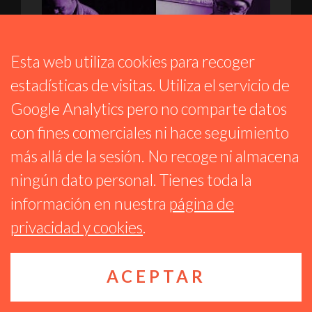
Esta web utiliza cookies para recoger
estadísticas de visitas. Utiliza el servicio de
Google Analytics pero no comparte datos
con fines comerciales ni hace seguimiento
RARAS MÚSICAS
más allá de la sesión. No recoge ni almacena
EMISIÓN 266
ningún dato personal. Tienes toda la
14 JULIO 2026
información en nuestra
página de
privacidad y cookies
.
ACEPTAR
Algunos derechos reservados CC BY-NC-SA 4.0
Ágora Sol
Radio