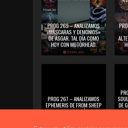
PROG 269 – ANALIZAMOS
PRO
«MÁSCARAS Y DEMONIOS»
DE ASGAR. TAL DÍA COMO
ALTE
HOY CON MOTÖRHEAD.
H
25 ABRIL 2026
PR
PROG 267 – ANALIZAMOS
SOU
EPHEMERIS DE FROM SHEEP
DE 
TO WOLVES. TAL DÍA COMO
CON
HOY CON SEPULTURA
30 MARZO 2026