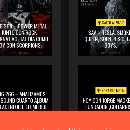
SALTO AL VACÍO
G 268 – POWER METAL
JUNTO CON ROCK
SAV – TESLA, SMOKI
RNATIVO. TAL DÍA COMO
QUEEN, SOEN, B.S.O. 
OY CON SCORPIONS.
BOYS.
6 ABRIL 2026
9 JUNIO 2026
ZONA DEL METAL
OG 266 – ANALIZAMOS
LBOUND CUARTO ÁLBUM
HOY CON JORGE MACKE
GLADENFOLD. EFEMÉRIDE
FUNDADOR ,GUITARRI
 ASFALTO Y SU ÁLBUM
LIDER DE LA BAND
DEBUT.
COLOMBIANA NEURO
18 MARZO 2026
28 MAYO 2026