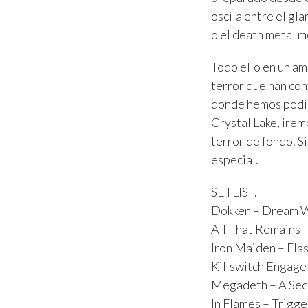
oscila entre el gl
o el death metal m
Todo ello en un am
terror que han con
donde hemos podid
Crystal Lake, irem
terror de fondo. Si
especial.
SETLIST.
Dokken – Dream W
All That Remains –
Iron Maiden – Flas
Killswitch Engage
Megadeth – A Secr
In Flames – Trigge