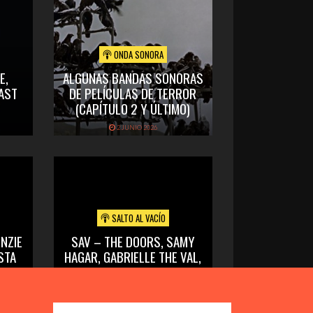
ONDA SONORA
E,
ALGUNAS BANDAS SONORAS
LAST
DE PELÍCULAS DE TERROR
(CAPÍTULO 2 Y ÚLTIMO)
2 JUNIO 2026
SALTO AL VACÍO
NZIE
SAV – THE DOORS, SAMY
STA
HAGAR, GABRIELLE THE VAL,
A
BLACK LABEL SOCIETY, BSO
SIS
DJANGO UNCHAINED
25 MAYO 2026