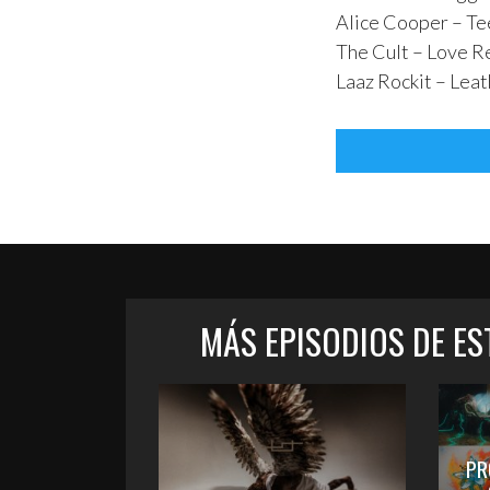
Alice Cooper – Te
The Cult – Love 
Laaz Rockit – Leat
MÁS EPISODIOS DE E
PR