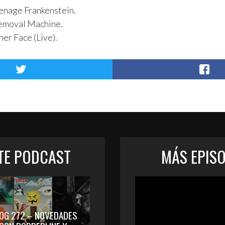
enage Frankenstein.
Removal Machine.
her Face (Live).
STE PODCAST
MÁS EPIS
OG 272 – NOVEDADES