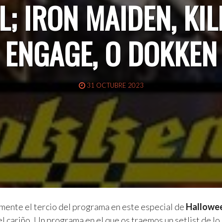
L; IRON MAIDEN, KI
ENGAGE, O DOKKEN
31 OCTUBRE 2023
ente el tercio del programa en este especial de
Hallowe
 cariño. Un programa en el que os traemos un setlist de lo