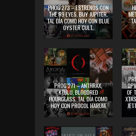
PROG 273 – ESTRENOS CON
H
THE 69 EYES, BUY JUPITER.
ME
TAL DÍA COMO HOY CON BLUE
TA
OYSTER CULT.
27 JUNIO 2026
PR
PROG 271 – ANTHRAX,
OPV
KTULU, BLOODRED
OF 
HOURGLASS. TAL DÍA COMO
XTAS
HOY CON PROCOL HARUM
JET
10 JUNIO 2026