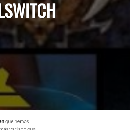
LLSWITCH
en
que hemos
 más variado que