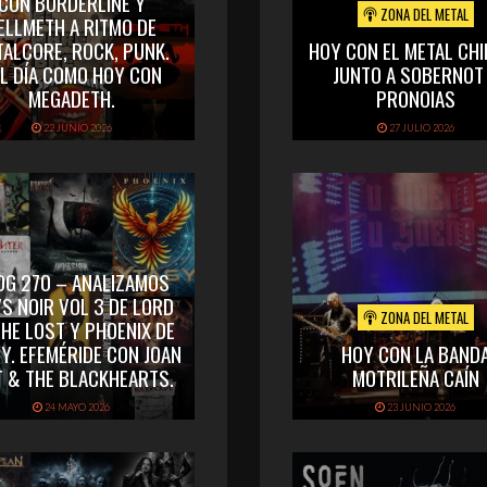
CON BORDERLINE Y
ZONA DEL METAL
ELLMETH A RITMO DE
TALCORE, ROCK, PUNK.
HOY CON EL METAL CHI
L DÍA COMO HOY CON
JUNTO A SOBERNOT
MEGADETH.
PRONOIAS
22 JUNIO 2026
27 JULIO 2026
OG 270 – ANALIZAMOS
S NOIR VOL 3 DE LORD
ZONA DEL METAL
THE LOST Y PHOENIX DE
Y. EFEMÉRIDE CON JOAN
HOY CON LA BAND
T & THE BLACKHEARTS.
MOTRILEÑA CAÍN
24 MAYO 2026
23 JUNIO 2026