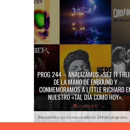
PROG 244 – ANALIZAMOS «SET IT FRE
DE LA MANO DE ENBOUND Y
CONMEMORAMOS A LITTLE RICHARD E
NUESTRO «TAL DÍA COMO HOY».
12 MAYO 2025
Bienvenidos a esta nueva edición 244 del programa.
Abrimos nuestra efeméride de la semana con uno de
los personajes más influyentes en la historia del Roc