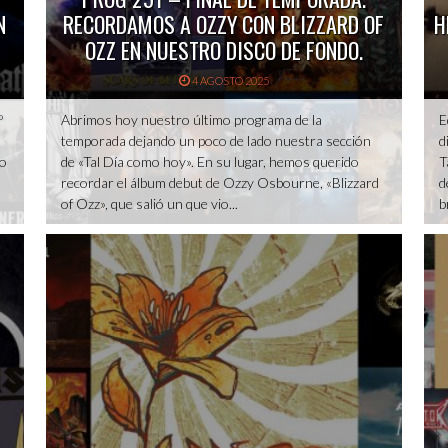
N
RECORDAMOS A OZZY CON BLIZZARD OF
H
OZZ EN NUESTRO DISCO DE FONDO.
4 AGOSTO 2025
º
Abrimos hoy nuestro último programa de la
E
temporada dejando un poco de lado nuestra sección
d
do
de «Tal Día como hoy». En su lugar, hemos querido
T
recordar el álbum debut de Ozzy Osbourne, «Blizzard
d
of Ozz», que salió un que vio...
b