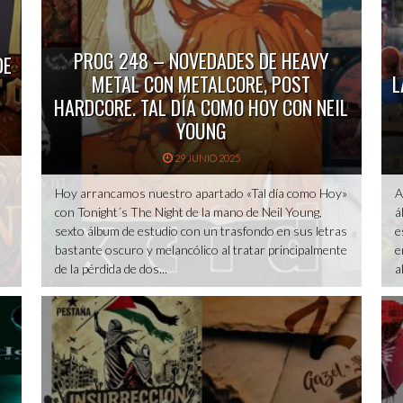
PROG 248 – NOVEDADES DE HEAVY
DE
METAL CON METALCORE, POST
L
HARDCORE. TAL DÍA COMO HOY CON NEIL
YOUNG
29 JUNIO 2025
r
Hoy arrancamos nuestro apartado «Tal día como Hoy»
A
con Tonight´s The Night de la mano de Neil Young,
á
sexto álbum de estudio con un trasfondo en sus letras
e
bastante oscuro y melancólico al tratar principalmente
e
de la pérdida de dos...
a