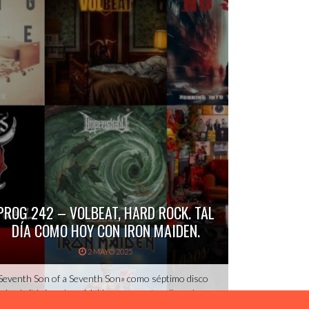
PROG 242 – VOLBEAT, HARD ROCK. TAL
DÍA COMO HOY CON IRON MAIDEN.
2 MAYO 2025
Seventh Son of a Seventh Son» como séptimo disco
e los británicos Iron Maiden, es nuestro disco de
abecera en nuestro apartado «Tal día como hoy», en