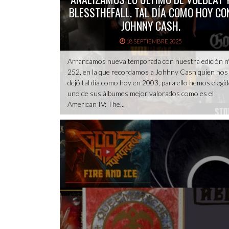
BLESSTHEFALL. TAL DÍA COMO HOY CO
JOHNNY CASH.
18 SEPTIEMBRE 2025
Arrancamos nueva temporada con nuestra edición n
252, en la que recordamos a Johhny Cash quien nos
dejó tal día como hoy en 2003, para ello hemos elegi
uno de sus álbumes mejor valorados como es el
American IV: The...