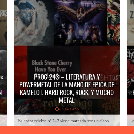
E»
PROG 243 – LITERATURA Y
POWERMETAL DE LA MANO DE EPICA DE
N
KAMELOT. HARD ROCK, ROCK, Y MUCHO
METAL
6 MAYO 2025
Nuestra edición nº 243 viene marcada por un disco
«
conceptual, aprovechando la cercanía de la feria del
d
k
libro. Hablamos de Epica de Kamelot, un disco que se
c