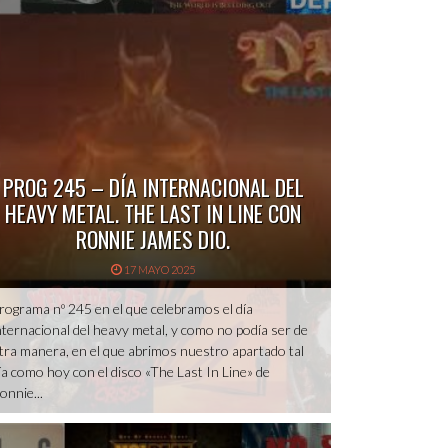
PROG 245 – DÍA INTERNACIONAL DEL
HEAVY METAL. THE LAST IN LINE CON
RONNIE JAMES DIO.
17 MAYO 2025
rograma nº 245 en el que celebramos el día
nternacional del heavy metal, y como no podía ser de
tra manera, en el que abrimos nuestro apartado tal
ía como hoy con el disco «The Last In Line» de
onnie...