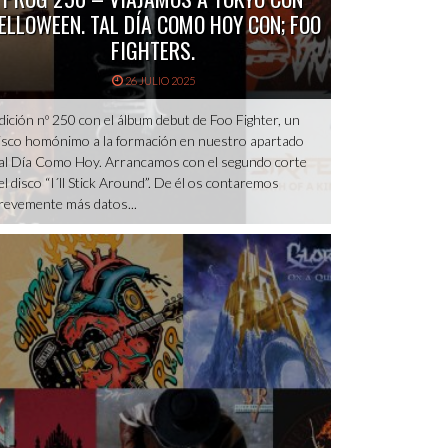
ELLOWEEN. TAL DÍA COMO HOY CON; FOO
FIGHTERS.
26 JULIO 2025
dición nº 250 con el álbum debut de Foo Fighter, un
isco homónimo a la formación en nuestro apartado
al Día Como Hoy. Arrancamos con el segundo corte
el disco “I´ll Stick Around”. De él os contaremos
revemente más datos...