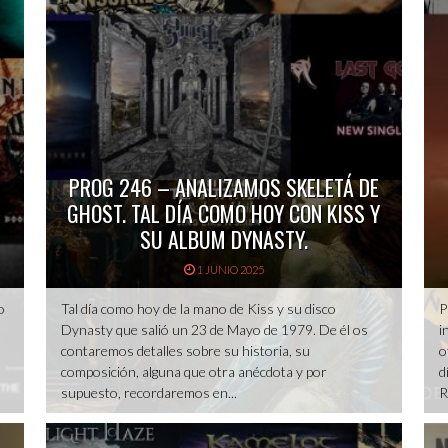
PROG 246 – ANALIZAMOS SKELETÁ DE
GHOST. TAL DÍA COMO HOY CON KISS Y
SU ALBUM DYNASTY.
1 JUNIO 2025
o
Tal día como hoy de la mano de Kiss y su disco
P
Dynasty que salió un 23 de Mayo de 1979. De él os
i
contaremos detalles sobre su historia, su
o
composición, alguna que otra anécdota y por
d
supuesto, recordaremos en...
R