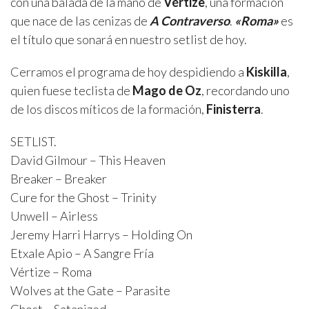
con una balada de la mano de
Vértize
, una formación
que nace de las cenizas de
A Contraverso
.
«Roma»
es
el título que sonará en nuestro setlist de hoy.
Cerramos el programa de hoy despidiendo a
Kiskilla
,
quien fuese teclista de
Mago de Oz
, recordando uno
de los discos míticos de la formación,
Finisterra
.
SETLIST.
David Gilmour – This Heaven
Breaker – Breaker
Cure for the Ghost – Trinity
Unwell – Airless
Jeremy Harri Harrys – Holding On
Etxale Apio – A Sangre Fría
Vértize – Roma
Wolves at the Gate – Parasite