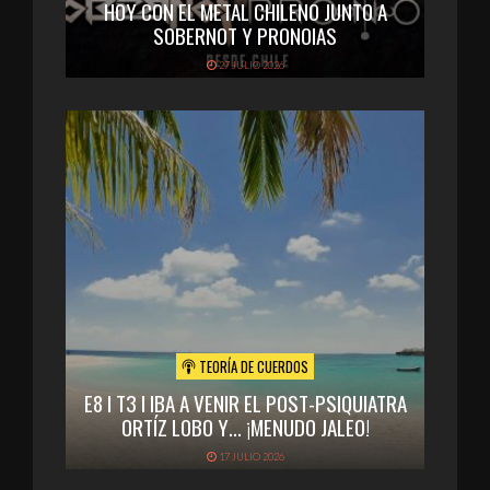
HOY CON EL METAL CHILENO JUNTO A
SOBERNOT Y PRONOIAS
27 JULIO 2026
TEORÍA DE CUERDOS
E8 I T3 I IBA A VENIR EL POST-PSIQUIATRA
ORTÍZ LOBO Y… ¡MENUDO JALEO!
17 JULIO 2026