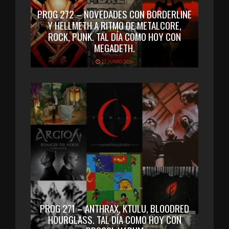
PROG 272 – NOVEDADES CON BORDERLINE
Y HELLMETH A RITMO DE METALCORE,
ROCK, PUNK. TAL DÍA COMO HOY CON
MEGADETH.
22 JUNIO 2026
PROG 271 – ANTHRAX, KTULU, BLOODRED
HOURGLASS. TAL DÍA COMO HOY CON