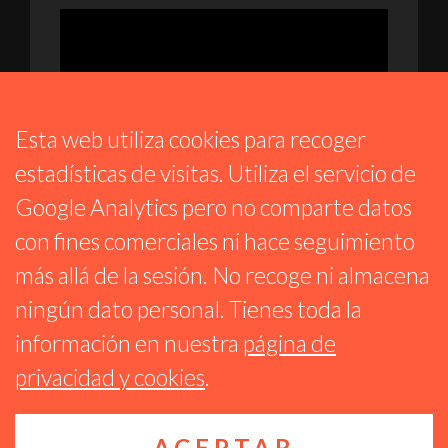
Esta web utiliza cookies para recoger
estadísticas de visitas. Utiliza el servicio de
Google Analytics pero no comparte datos
MÚSICA KASUAL
con fines comerciales ni hace seguimiento
ENTREVISTAS Y ACÚSTICO CON FERNANDO
más allá de la sesión. No recoge ni almacena
RAMOS (EX CUCAS) Y EL FESTIVAL AFRO
BLUE SEGOVIA
ningún dato personal. Tienes toda la
8 JUNIO 2026
información en nuestra
página de
privacidad y cookies
.
ACEPTAR
Reproductor