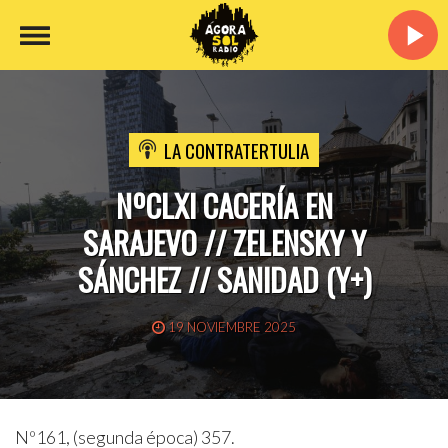
LA CONTRATERTULIA
NºCLXI CACERÍA EN
SARAJEVO // ZELENSKY Y
SÁNCHEZ // SANIDAD (Y+)
19 NOVIEMBRE 2025
Nº161, (segunda época) 357.