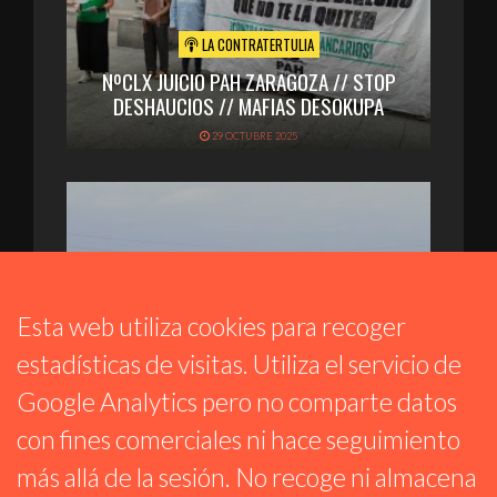
LA CONTRATERTULIA
NºCLX JUICIO PAH ZARAGOZA // STOP
DESHAUCIOS // MAFIAS DESOKUPA
29 OCTUBRE 2025
Esta web utiliza cookies para recoger
estadísticas de visitas. Utiliza el servicio de
Google Analytics pero no comparte datos
con fines comerciales ni hace seguimiento
LA CONTRATERTULIA
más allá de la sesión. No recoge ni almacena