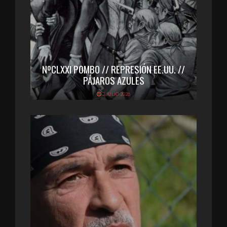
NºCLXXI POMBO // REPRESIÓN EE.UU. //
PÁJAROS AZULES
2 JULIO 2026