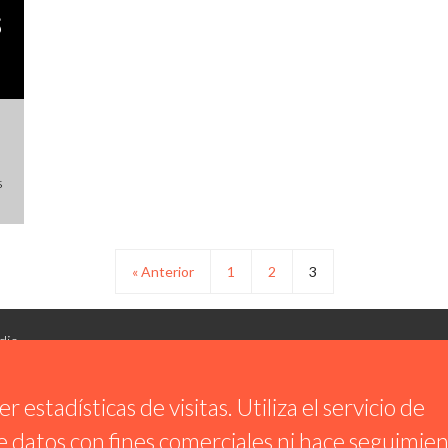
S
s
« Anterior
1
2
3
dio
 estadísticas de visitas. Utiliza el servicio de
 datos con fines comerciales ni hace seguimie