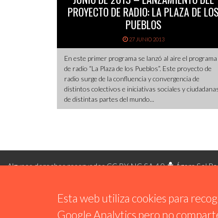
PROYECTO DE RADIO: LA PLAZA DE LO
PUEBLOS
27 JUNIO 2013
En este primer programa se lanzó al aire el programa
de radio “La Plaza de los Pueblos”. Este proyecto de
radio surge de la confluencia y convergencia de
distintos colectivos e iniciativas sociales y ciudadana
de distintas partes del mundo...
Algunos derechos reservados CC BY-NC-SA 4.0
Ágora Sol Ra
Esta web utiliza cookies para recoger
Google Analytics pero no comparte