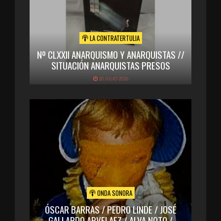
LA CONTRATERTULIA
Nº CLXXII ANARQUISMO Y ANARQUISTAS //
SITUACIÓN ANARQUISTAS PRESOS
20 JULIO 2026
ONDA SONORA
ÓSCAR BARRAS / PEDRO LINDE / JOSÉ
GALLARDO ARVELAEZ / ALVA NOTO /