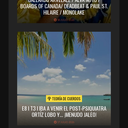
BOARDS OF CANADA/ DEADBEAT & PAUL ST.
HILAIRE / MONOLAKE
18 JULIO 2026
TEORÍA DE CUERDOS
E8 I T3 I IBA A VENIR EL POST-PSIQUIATRA
ORTÍZ LOBO Y… ¡MENUDO JALEO!
17 JULIO 2026