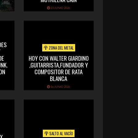
23 JUNIO 2026
DES
ZONA DEL METAL
Y
DE
HOY CON WALTER GIARDINO
NK.
,GUITARRISTA,FUNDADOR Y
CON
COMPOSITOR DE RATA
BLANCA
16 JUNIO 2026
SALTO AL VACÍO
X,