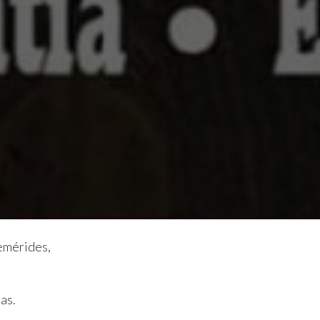
emérides,
as.