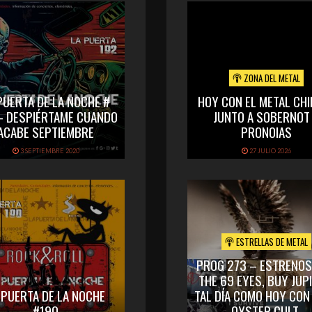
ZONA DEL METAL
PUERTA DE LA NOCHE #
HOY CON EL METAL CHI
– DESPIÉRTAME CUANDO
JUNTO A SOBERNOT
ACABE SEPTIEMBRE
PRONOIAS
3 SEPTIEMBRE 2020
27 JULIO 2026
ESTRELLAS DE METAL
PROG 273 – ESTRENOS
THE 69 EYES, BUY JUP
 PUERTA DE LA NOCHE
TAL DÍA COMO HOY CON
#190
OYSTER CULT.