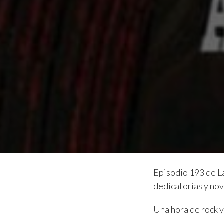
Episodio 193 de L
dedicatorias y nov
Una hora de rock y