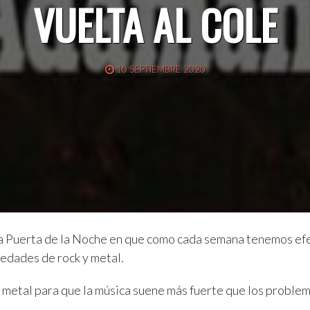
VUELTA AL COLE
10 SEPTIEMBRE 2020
a Puerta de la Noche en que como cada semana tenemos ef
edades de rock y metal.
 metal para que la música suene más fuerte que los problem