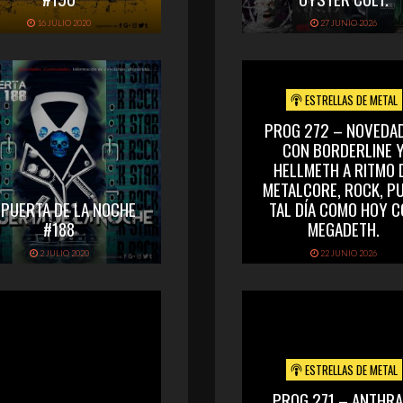
16 JULIO 2020
27 JUNIO 2026
ESTRELLAS DE METAL
PROG 272 – NOVEDA
CON BORDERLINE 
HELLMETH A RITMO 
METALCORE, ROCK, PU
 PUERTA DE LA NOCHE
TAL DÍA COMO HOY 
#188
MEGADETH.
2 JULIO 2020
22 JUNIO 2026
ESTRELLAS DE METAL
PROG 271 – ANTHRA