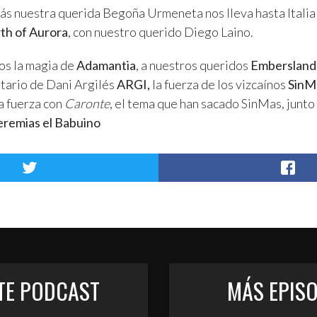
s nuestra querida Begoña Urmeneta nos lleva hasta Italia
rth of Aurora
, con nuestro querido Diego Laino.
s la magia de
Adamantia
, a nuestros queridos
Embersland
itario de Dani Argilés
ARGI,
la fuerza de los vizcaínos
SinM
la fuerza con
Caronte
, el tema que han sacado SinMas, junto
eremias el Babuino
STE PODCAST
MÁS EPIS