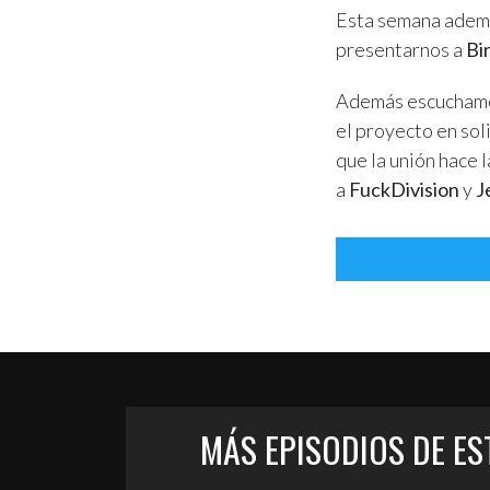
Esta semana ademá
presentarnos a
Bi
Además escuchamo
el proyecto en sol
que la unión hace 
a
FuckDivision
y
J
MÁS EPISODIOS DE E