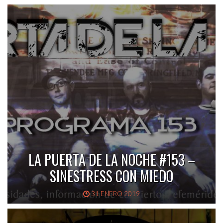
LA PUERTA DE LA NOCHE #153 –
SINESTRESS CON MIEDO
31 ENERO 2019