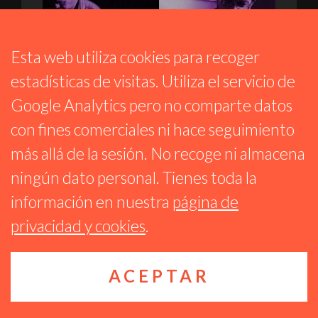
Esta web utiliza cookies para recoger
estadísticas de visitas. Utiliza el servicio de
Google Analytics pero no comparte datos
con fines comerciales ni hace seguimiento
RARAS MÚSICAS
más allá de la sesión. No recoge ni almacena
EMISIÓN 266
ningún dato personal. Tienes toda la
14 JULIO 2026
información en nuestra
página de
privacidad y cookies
.
ACEPTAR
Algunos derechos reservados CC BY-NC-SA 4.0
Ágora Sol
Radio
Privacidad y cookies