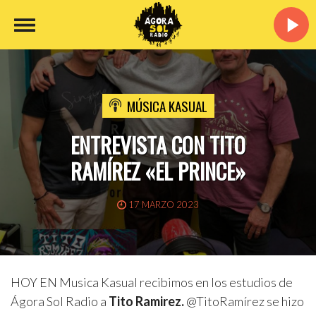
MÚSICA KASUAL
ENTREVISTA CON TITO
RAMÍREZ «EL PRINCE»
17 MARZO 2023
HOY EN Musica Kasual recibimos en los estudios de
Ágora Sol Radio
a
Tito Ramirez.
@TitoRamírez se hizo