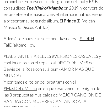
un nombre en la escena underground del soul y R&B
con su disco
The Kink of Mambo
en 2019, y convertido
en un referente musical a nivel internacional nos viene
a presentar su segundo álbum,
El Prince
(El Volcán
Música & Discos Antifaz),
Además de nuestras secciones kasuales…
#TDKH
TalDíaKomoHoy.
#LAESTANTERIA
#LEJES
#VERSIONESKASUALES
y
continuamos con el repaso al DISCO DEL MES de
Bewis de la Rosa
con su álbum «AMOR MÁS QUE
NUNCA»
Y corremos el telón del programa con el
#MasDeLoMismo
en el que resolvemos el enigma de
las 3 propuestas musicales de MEJOR CANCIÓN DE
BANDAS CON MUJERES CANTANDO A LA