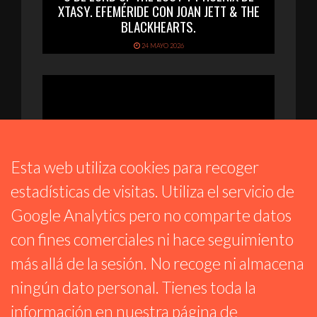
XTASY. EFEMÉRIDE CON JOAN JETT & THE
BLACKHEARTS.
24 MAYO 2026
Esta web utiliza cookies para recoger
estadísticas de visitas. Utiliza el servicio de
Google Analytics pero no comparte datos
con fines comerciales ni hace seguimiento
TIEMPO DE JAZZ
más allá de la sesión. No recoge ni almacena
ESPECIAL MILES DAVIS @100 PARTE 1:
1945 – 1958
ningún dato personal. Tienes toda la
20 MAYO 2026
información en nuestra
página de