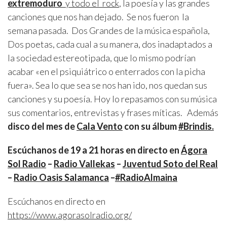
extremoduro
y todo el rock
, la poesía y las grandes
canciones
que nos han dejado. Se nos fueron la
semana pasada. Dos Grandes de la música española,
Dos poetas, cada cual a su manera, dos inadaptados a
la sociedad estereotipada, que lo mismo podrían
acabar «en el psiquiátrico o enterrados con la picha
fuera». Sea lo que sea se nos han ido, nos quedan sus
canciones y su poesía. Hoy lo repasamos con su música
sus comentarios, entrevistas y frases míticas. Además
disco del mes de
Cala Vento
con su álbum
#Brindis.
Escúchanos de 19 a 21 horas en directo en
Ágora
Sol Radio
–
Radio Vallekas
–
Juventud Soto del Real
–
Radio Oasis Salamanca
–
#RadioAlmaina
Escúchanos en directo en
https://www.agorasolradio.org/