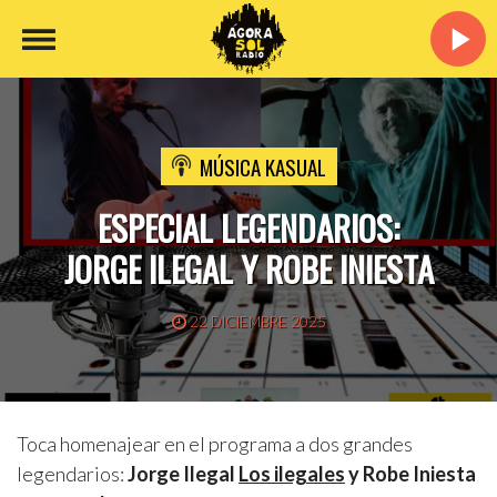
MÚSICA KASUAL
ESPECIAL LEGENDARIOS:
JORGE ILEGAL Y ROBE INIESTA
22 DICIEMBRE 2025
Toca homenajear en el programa a dos grandes
legendarios:
Jorge Ilegal
Los ilegales
y Robe Iniesta