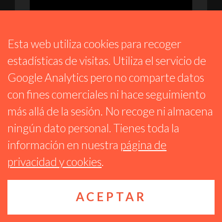
Esta web utiliza cookies para recoger
estadísticas de visitas. Utiliza el servicio de
Google Analytics pero no comparte datos
ESTRELLAS DE METAL
con fines comerciales ni hace seguimiento
PROG 271 – ANTHRAX, KTULU, BLOODRED
más allá de la sesión. No recoge ni almacena
HOURGLASS. TAL DÍA COMO HOY CON
PROCOL HARUM
ningún dato personal. Tienes toda la
10 JUNIO 2026
información en nuestra
página de
privacidad y cookies
.
ACEPTAR
Reproductor
Algunos derechos reservados CC BY-NC-SA 4.0
Ágora Sol
de
Radio
audio
Especial Legendarios: Jorge Ilegal y Robe Iniesta