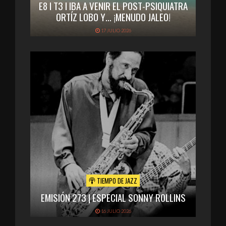
E8 I T3 I IBA A VENIR EL POST-PSIQUIATRA
ORTÍZ LOBO Y… ¡MENUDO JALEO!
17 JULIO 2026
TIEMPO DE JAZZ
EMISIÓN 273 | ESPECIAL SONNY ROLLINS
16 JULIO 2026