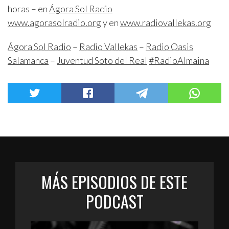
horas – en
Ágora Sol Radio
www.agorasolradio.org
y en
www.radiovallekas.org
Ágora Sol Radio
–
Radio Vallekas
–
Radio Oasis
Salamanca
–
Juventud Soto del Real
#RadioAlmaina
MÁS EPISODIOS DE ESTE
PODCAST