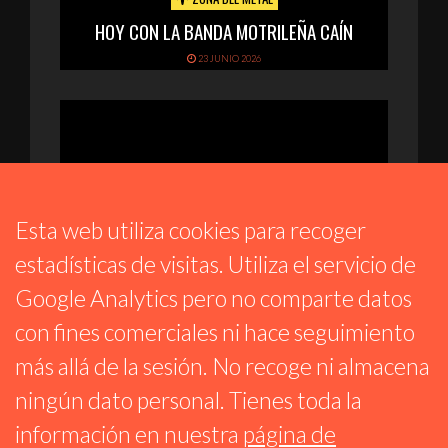
HOY CON LA BANDA MOTRILEÑA CAÍN
23 JUNIO 2026
Esta web utiliza cookies para recoger
estadísticas de visitas. Utiliza el servicio de
ESTRELLAS DE METAL
Google Analytics pero no comparte datos
PROG 272 – NOVEDADES CON BORDERLINE
con fines comerciales ni hace seguimiento
Y HELLMETH A RITMO DE METALCORE,
más allá de la sesión. No recoge ni almacena
ROCK, PUNK. TAL DÍA COMO HOY CON
MEGADETH.
ningún dato personal. Tienes toda la
22 JUNIO 2026
información en nuestra
página de