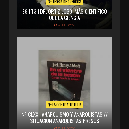
TEORÍA DE CUERDOS
E9 I T3 I DR. ORTÍZ LOBO, MÁS CIENTÍFICO
QUE LA CIENCIA
24 JULIO 2026
LA CONTRATERTULIA
Nº CLXXII ANARQUISMO Y ANARQUISTAS //
SITUACIÓN ANARQUISTAS PRESOS
20 JULIO 2026