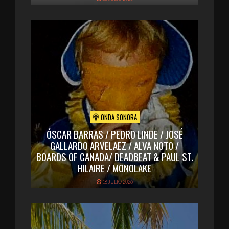
ONDA SONORA
ÓSCAR BARRAS / PEDRO LINDE / JOSÉ
GALLARDO ARVELAEZ / ALVA NOTO /
BOARDS OF CANADA/ DEADBEAT & PAUL ST.
HILAIRE / MONOLAKE
18 JULIO 2026