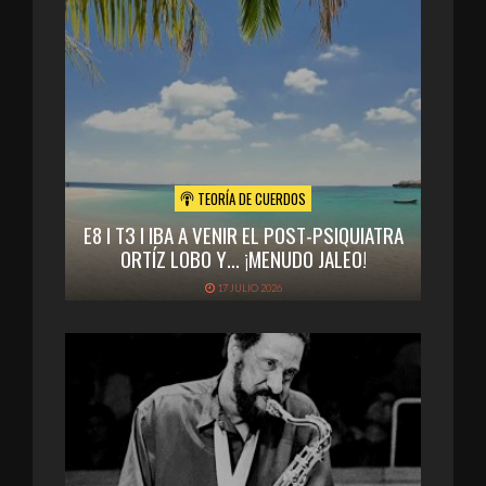
TEORÍA DE CUERDOS
E8 I T3 I IBA A VENIR EL POST-PSIQUIATRA
ORTÍZ LOBO Y… ¡MENUDO JALEO!
17 JULIO 2026