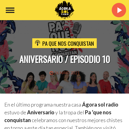
PA QUE NOS CONQUISTAN
ANIVERSARIO / EPISODIO 10
26 MAYO 2021
En el último programa nuestra casa
Ágora sol radio
estuvo de
Aniversario
y la tropa del
Pa ‘que nos
conquistan
celebramos con nuestros mejores chistes
en torno a este día tan especial. También nos visitó