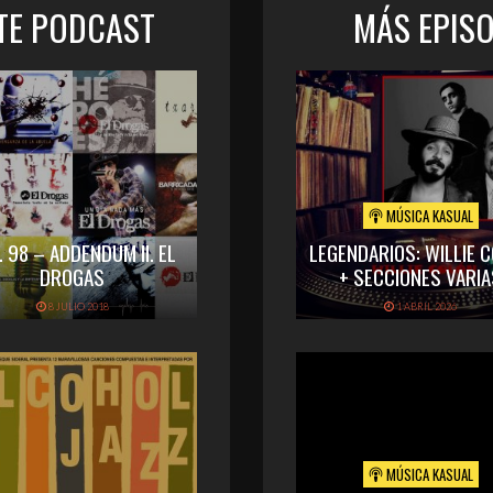
STE PODCAST
MÁS EPIS
MÚSICA KASUAL
. 98 – ADDENDUM II. EL
LEGENDARIOS: WILLIE 
DROGAS
+ SECCIONES VARIA
8 JULIO 2018
1 ABRIL 2026
MÚSICA KASUAL