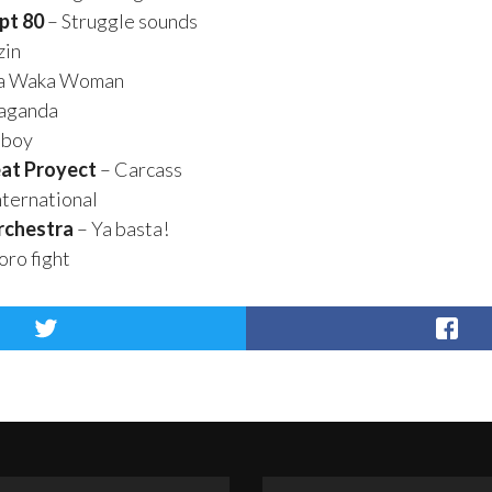
pt 80
– Struggle sounds
zin
a Waka Woman
aganda
 boy
at Proyect
– Carcass
nternational
rchestra
– Ya basta!
oro fight