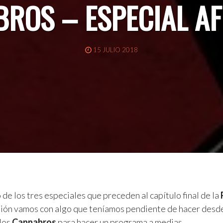
ROS – ESPECIAL A
15 JULIO 2018
 de los tres especiales que preceden al capítulo final de la
asión vamos con algo que teníamos pendiente de hacer desde
 los
Cannabros
para hacer un programa a medias.