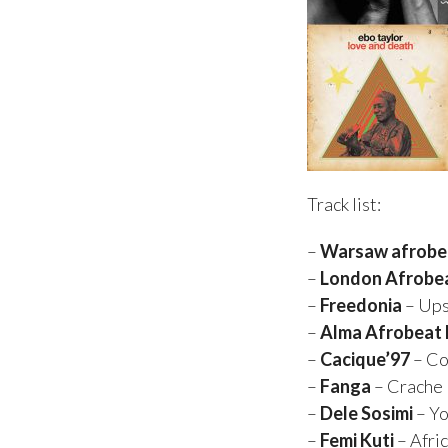
Track list:
–
Warsaw afrobe
–
London Afrobea
–
Freedonia
– Ups
–
Alma Afrobeat
–
Cacique’97
– Co
–
Fanga
– Crache l
–
Dele Sosimi
– Yo
–
Femi Kuti
– Afric