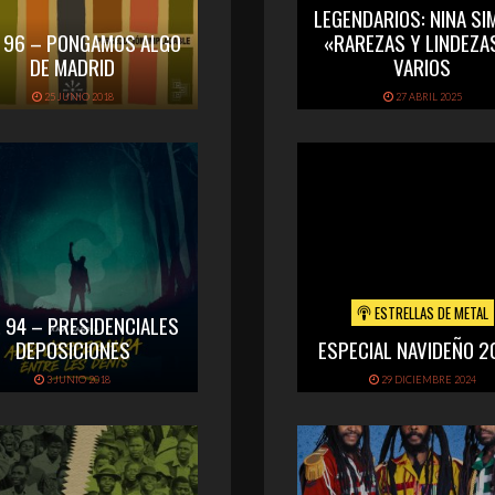
LEGENDARIOS: NINA SI
. 96 – PONGAMOS ALGO
«RAREZAS Y LINDEZA
DE MADRID
VARIOS
25 JUNIO 2018
27 ABRIL 2025
ESTRELLAS DE METAL
. 94 – PRESIDENCIALES
DEPOSICIONES
ESPECIAL NAVIDEÑO 2
3 JUNIO 2018
29 DICIEMBRE 2024