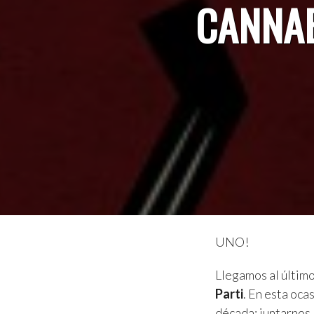
CANNAB
UNO!
Llegamos al último
Parti
. En esta oc
década: juntarnos