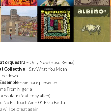
at orquestra
– Only Now (Bosq Remix)
t Collective
– Say What You Mean
ide down
 Ensemble
– Siempre presente
me From Nigeria
a douleur (feat. tony allen)
u No Fit Touch Am – 01 E Go Betta
a will be great again