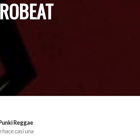
FROBEAT
Punki Reggae
 hace casi una