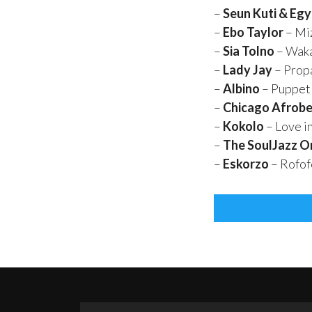
–
Seun Kuti & Egy
–
Ebo Taylor
– Mi
–
Sia Tolno
– Wak
–
Lady Jay
– Prop
–
Albino
– Puppet
–
Chicago Afrobe
–
Kokolo
– Love i
–
The SoulJazz O
–
Eskorzo
– Rofof