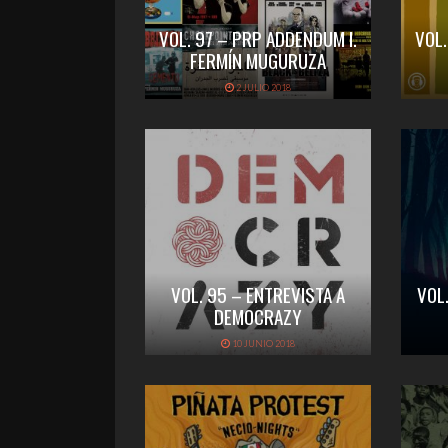
VOL. 97 – PRP ADDENDUM I.
VOL
FERMÍN MUGURUZA
2 JULIO 2018
VOL. 95 – ENTREVISTA A
VOL
DEMOCRAZY
10 JUNIO 2018