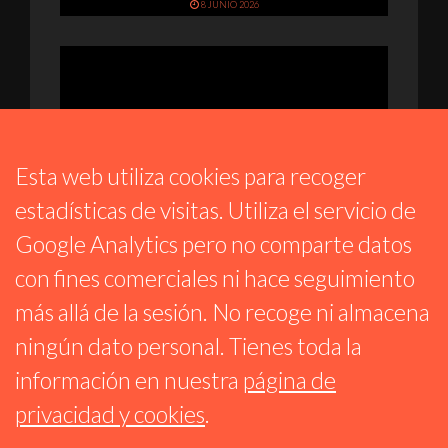
8 JUNIO 2026
Esta web utiliza cookies para recoger
estadísticas de visitas. Utiliza el servicio de
Google Analytics pero no comparte datos
SALTO AL VACÍO
con fines comerciales ni hace seguimiento
SAV – THE DOORS, SAMY HAGAR,
más allá de la sesión. No recoge ni almacena
GABRIELLE THE VAL, BLACK LABEL SOCIETY,
BSO DJANGO UNCHAINED
ningún dato personal. Tienes toda la
25 MAYO 2026
información en nuestra
página de
privacidad y cookies
.