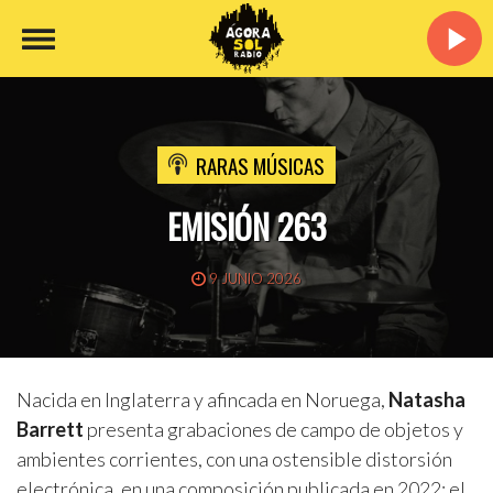
RARAS MÚSICAS
EMISIÓN 263
9 JUNIO 2026
Nacida en Inglaterra y afincada en Noruega,
Natasha
Barrett
presenta grabaciones de campo de objetos y
ambientes corrientes, con una ostensible distorsión
electrónica, en una composición publicada en 2022; el