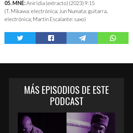
05. MNE:
Aniridia (extracto) (2023) 9:15
(T. Mikawa: electrónica; Jun Numata: guitarra,
electrónica; Martin Escalante: saxo)
MÁS EPISODIOS DE ESTE
PODCAST