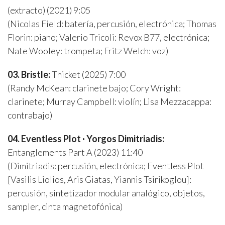
(extracto) (2021) 9:05
(Nicolas Field: batería, percusión, electrónica; Thomas
Florin: piano; Valerio Tricoli: Revox B77, electrónica;
Nate Wooley: trompeta; Fritz Welch: voz)
03. Bristle:
Thicket (2025) 7:00
(Randy McKean: clarinete bajo; Cory Wright:
clarinete; Murray Campbell: violín; Lisa Mezzacappa:
contrabajo)
04. Eventless Plot · Yorgos Dimitriadis:
Entanglements Part A (2023) 11:40
(Dimitriadis: percusión, electrónica; Eventless Plot
[Vasilis Liolios, Aris Giatas, Yiannis Tsirikoglou]:
percusión, sintetizador modular analógico, objetos,
sampler, cinta magnetofónica)