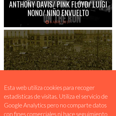
ANTHONY DAVIS/ PINK FLOYD/ LUIGI
NONO/ NIÑO ENVUELTO
6 ABRIL 2017
Esta web utiliza cookies para recoger
RARAS MÚSICAS – EMISIÓN 36: JOHN
estadísticas de visitas. Utiliza el servicio de
CAGE, NANÁ VASCONCELOS, TURTLE
Google Analytics pero no comparte datos
ISLAND STRING QUARTET, MIGUEL A.
con fines comerciales ni hace seguimiento