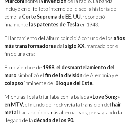
Marconi
sobre la
invención
de la radio. La banda
incluyó en el folleto interno del disco la historia de
cómo la
Corte Suprema de EE. UU.
reconoció
finalmente
las patentes de Tesla
en 1943.
El lanzamiento del álbum coincidió con uno de los
años
más transformadores
del
siglo XX,
marcado por el
fin de una era:
En noviembre de
1989, el desmantelamiento del
muro
simbolizó el
fin de la división
de Alemania y el
colapso
inminente del
Bloque del Este.
Mientras Tesla triunfaba con la balada
«Love Song»
en MTV,
el mundo del rock vivía la transición del
hair
metal
hacia sonidos más alternativos, presagiando la
llegada de la
década de los 90.