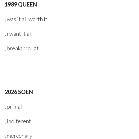
1989 QUEEN
, was it all worth it
, i want it all
, breakthrougt
2026 SOEN
, primal
, indiferent
, mercenary