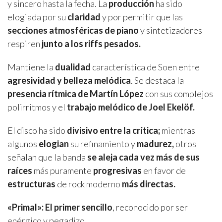
y sincero hasta la fecha. La
producción
ha sido
elogiada por su
claridad
y por permitir que las
secciones atmosféricas de piano
y sintetizadores
respiren
junto a los riffs pesados.
Mantiene la
dualidad
característica de Soen entre
agresividad y belleza melódica
. Se destaca la
presencia rítmica de Martín López
con sus complejos
polirritmos y el
trabajo melódico de Joel Ekelöf.
El disco ha sido
divisivo entre la crítica;
mientras
algunos
elogian
su refinamiento y
madurez,
otros
señalan que la banda
se aleja cada vez más de sus
raíces
más puramente
progresivas
en favor de
estructuras
de rock moderno
más directas.
«Primal»: El primer sencillo
, reconocido por ser
enérgico y pegadizo.