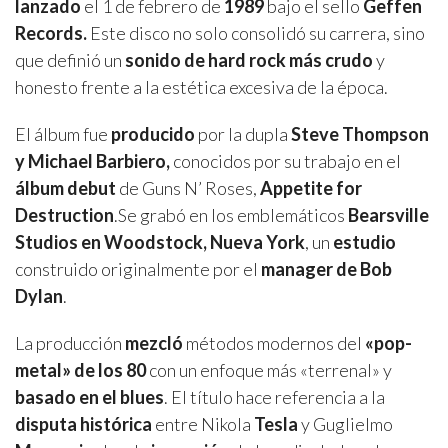
lanzado
el 1 de febrero de
1989
bajo el sello
Geffen
Records.
Este disco no solo consolidó su carrera, sino
que definió un
sonido de hard rock más crudo
y
honesto frente a la estética excesiva de la época.
El álbum fue
producido
por la dupla
Steve Thompson
y Michael Barbiero,
conocidos por su trabajo en el
álbum debut
de Guns N’ Roses,
Appetite for
Destruction
.Se grabó en los emblemáticos
Bearsville
Studios en Woodstock, Nueva York
, un
estudio
construido originalmente por el
manager de Bob
Dylan
.
La producción
mezcló
métodos modernos del
«pop-
metal» de los 80
con un enfoque más «terrenal» y
basado en el blues
. El título hace referencia a la
disputa histórica
entre Nikola
Tesla
y Guglielmo