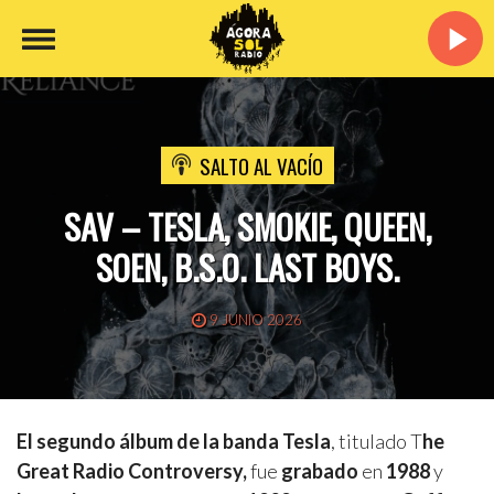
SALTO AL VACÍO
SAV – TESLA, SMOKIE, QUEEN,
SOEN, B.S.O. LAST BOYS.
9 JUNIO 2026
El segundo álbum de la banda Tesla
, titulado T
he
Great Radio Controversy,
fue
grabado
en
1988
y