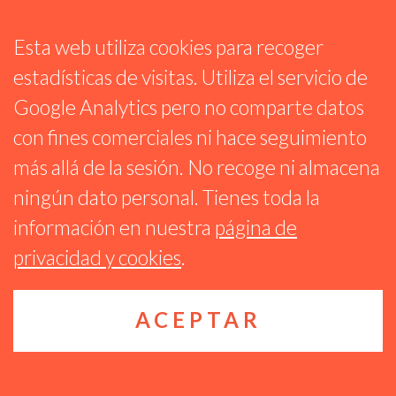
Esta web utiliza cookies para recoger
ESTRELLAS DE METAL
estadísticas de visitas. Utiliza el servicio de
PROG 272 – NOVEDADES CON BORDERLINE
Google Analytics pero no comparte datos
Y HELLMETH A RITMO DE METALCORE,
con fines comerciales ni hace seguimiento
ROCK, PUNK. TAL DÍA COMO HOY CON
MEGADETH.
más allá de la sesión. No recoge ni almacena
22 JUNIO 2026
ningún dato personal. Tienes toda la
información en nuestra
página de
privacidad y cookies
.
ACEPTAR
Reproductor
de
audio
SAV – TESLA, SMOKIE, QUEEN, SOEN, B.S.O. LAST BOYS.
Salto al vacío