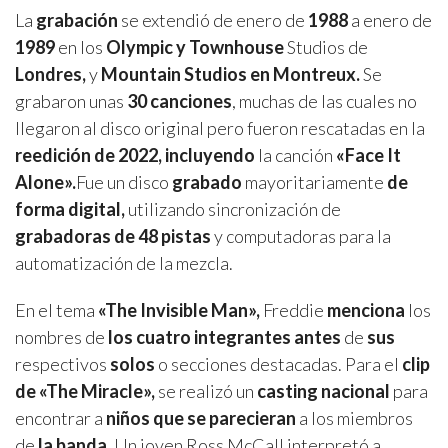
La
grabación
se extendió de enero de
1988
a enero de
1989
en los
Olympic y Townhouse
Studios de
Londres,
y
Mountain Studios en Montreux.
Se
grabaron unas
30 canciones
, muchas de las cuales no
llegaron al disco original pero fueron rescatadas en la
reedición de 2022,
incluyendo
la canción
«Face It
Alone».
Fue un disco
grabado
mayoritariamente
de
forma digital,
utilizando sincronización de
grabadoras de 48 pistas
y computadoras para la
automatización de la mezcla.
En el tema
«The Invisible Man»,
Freddie
menciona
los
nombres de
los cuatro integrantes antes
de
sus
respectivos
solos
o secciones destacadas. Para el
clip
de «The Miracle»,
se realizó un
casting nacional
para
encontrar a
niños que se parecieran
a los miembros
de
la banda.
Un joven Ross McCall interpretó a