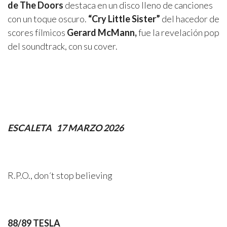
de The Doors
destaca en un disco lleno de canciones
con un toque oscuro.
“Cry Little Sister”
del hacedor de
scores fílmicos
Gerard McMann,
fue la revelación pop
del soundtrack, con su cover.
ESCALETA 17 MARZO 2026
R.P.O., don´t stop believing
88/89 TESLA