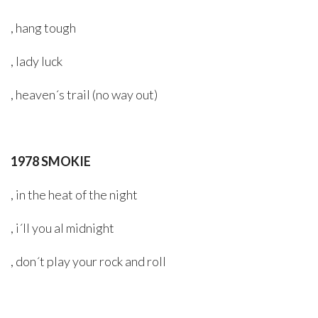
, hang tough
, lady luck
, heaven´s trail (no way out)
1978 SMOKIE
, in the heat of the night
, i´ll you al midnight
, don´t play your rock and roll