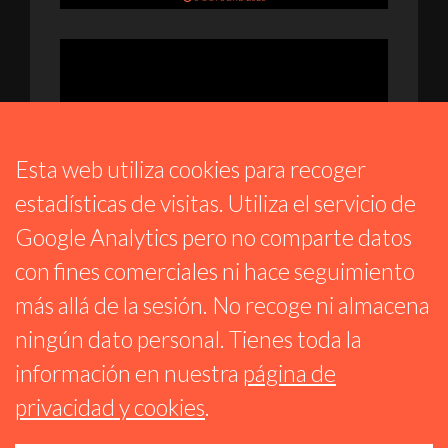
Esta web utiliza cookies para recoger
estadísticas de visitas. Utiliza el servicio de
Google Analytics pero no comparte datos
con fines comerciales ni hace seguimiento
SANGRE FUCSIA
más allá de la sesión. No recoge ni almacena
#264 SUBE EL TELÓN: A PANADARÍA EN
SANGRE FUCSIA
ningún dato personal. Tienes toda la
18 JULIO 2025
información en nuestra
página de
privacidad y cookies
.