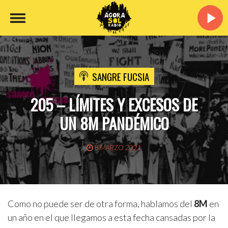
SANGRE FUCSIA
205 – LÍMITES Y EXCESOS DE
UN 8M PANDÉMICO
8 MARZO 2021
Como no puede ser de otra forma, hablamos del
8M
en
un año en el que llegamos a esta fecha cansadas por la