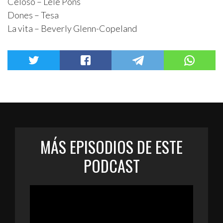
Celoso – Lele Pons
Dones – Tesa
La vita – Beverly Glenn-Copeland
MÁS EPISODIOS DE ESTE
PODCAST