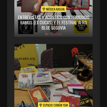
MÚSICA KASUAL
ENTREVISTAS Y ACÚSTICO CON FERNANDO
RAMOS (EX CUCAS) Y EL FESTIVAL AFRO
BLUE SEGOVIA
8 JUNIO 2026
ESPACIO COMÚN 15M