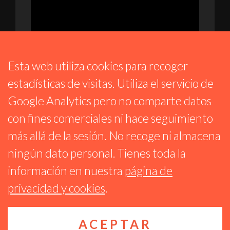
Esta web utiliza cookies para recoger
estadísticas de visitas. Utiliza el servicio de
Google Analytics pero no comparte datos
ESPACIO COMÚN 15M
con fines comerciales ni hace seguimiento
HOY TRAEMOS EL TEATRO AL ESTUDIO,
más allá de la sesión. No recoge ni almacena
PERO UN TEATRO HECHO Y DIRIGIDO POR
MUJERES. Y A SU ÚLTIMA OBRA «MALAS»
ningún dato personal. Tienes toda la
10 MARZO 2026
información en nuestra
página de
privacidad y cookies
.
ACEPTAR
Reproductor
Algunos derechos reservados CC BY-NC-SA 4.0
Ágora Sol