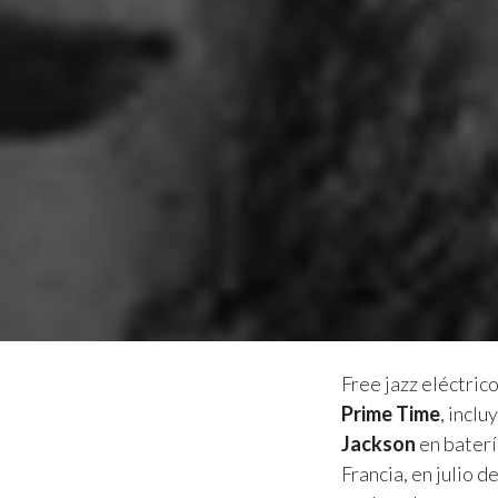
Free jazz eléctric
Prime Time
, incl
Jackson
en baterí
Francia, en julio 