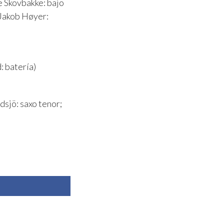
e Skovbakke: bajo
 Jakob Høyer:
: batería)
dsjö: saxo tenor;