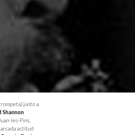
 trompeta) junto a
d Shannon
 Juan-les-Pins,
marcada actitud