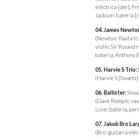
eléctrica [der]; F
Jackson: batería [
04. James Newto
(Newton: flauta tr
violín; Sir Roland
batería; Anthony 
05. Harvie S Trio:
(Harvie S [Swartz]
06. Ballister:
Smas
(Dave Rempis: saxo
Love: batería, per
07. Jakob Bro La
(Bro: guitarra elé