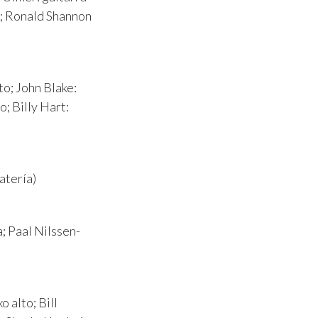
]; Ronald Shannon
to; John Blake:
o; Billy Hart:
atería)
; Paal Nilssen-
 alto; Bill