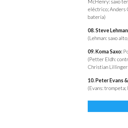
McHenry: saxo ten
eléctrico; Anders
batería)
08. Steve Lehman
(Lehman: saxo alto
09. Koma Saxo:
Po
(Petter Eldh: cont
Christian Lillinger
10. Peter Evans &
(Evans: trompeta; 