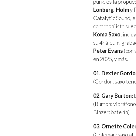
punk, es la propue
Lonberg-Holm
y
Catalytic Sound, e
contrabajista sue
Koma Saxo
, incl
su 4º álbum, graba
Peter Evans
(con 
en 2025, y más.
01. Dexter Gordo
(Gordon: saxo teno
02. Gary Burton:
B
(Burton: vibráfono
Blazer: batería)
03. Ornette Cole
(Coleman: saxo alt