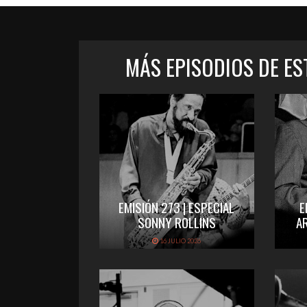
MÁS EPISODIOS DE E
EMISIÓN 273 | ESPECIAL
E
SONNY ROLLINS
A
16 JULIO 2026