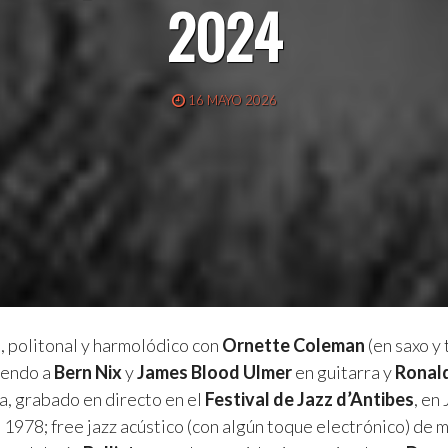
2024
16 MAYO 2026
o, politonal y harmolódico con
Ornette Coleman
(en saxo y
uyendo a
Bern Nix
y
James Blood Ulmer
en guitarra y
Ronal
a, grabado en directo en el
Festival de Jazz d’Antibes
, en
de 1978; free jazz acústico (con algún toque electrónico) de 