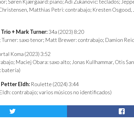
or; Søren Kjærgaard: piano; Adi Zukanovic: teclados; Jepp
 Christensen, Matthias Petri: contrabajo; Kresten Osgood,
 Trio + Mark Turner:
34a (2023) 8:20
; Turner: saxo tenor; Matt Brewer: contrabajo; Damion Reid
rtal Koma (2023) 3:52
rabajo; Maciej Obara: saxo alto; Jonas Kullhammar, Otis San
: batería)
 Petter Eldh:
Roulette (2024) 3:44
Eldh: contrabajo; varios músicos no identificados)