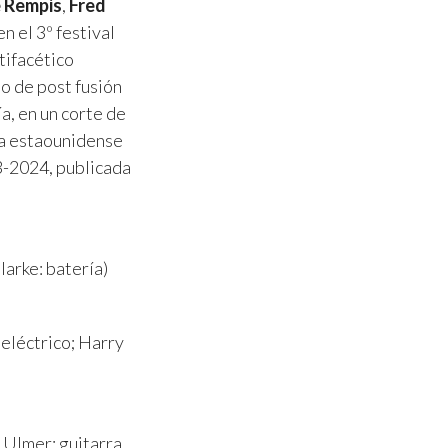
 Rempis
,
Fred
n el 3º festival
tifacético
to de post fusión
ía, en un corte de
ta estaounidense
23-2024, publicada
larke: batería)
 eléctrico; Harry
d Ulmer: guitarra