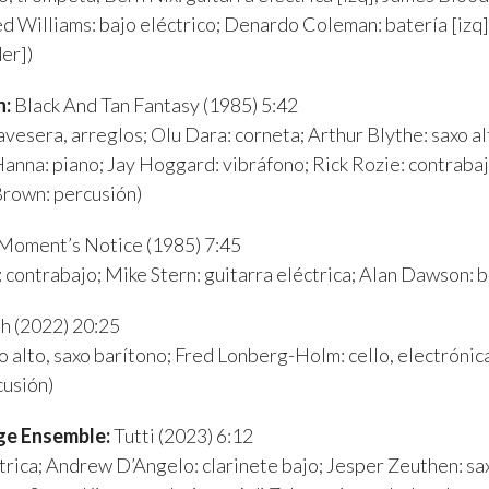
red Williams: bajo eléctrico; Denardo Coleman: batería [izq
der])
n:
Black And Tan Fantasy (1985) 5:42
avesera, arreglos; Olu Dara: corneta; Arthur Blythe: saxo al
 Hanna: piano; Jay Hoggard: vibráfono; Rick Rozie: contrabaj
Brown: percusión)
Moment’s Notice (1985) 7:45
: contrabajo; Mike Stern: guitarra eléctrica; Alan Dawson: b
h (2022) 20:25
 alto, saxo barítono; Fred Lonberg-Holm: cello, electrónica
cusión)
rge Ensemble:
Tutti (2023) 6:12
ctrica; Andrew D’Angelo: clarinete bajo; Jesper Zeuthen: saxo