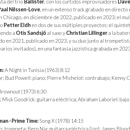
sta del trío
Ballister
, con los curtidos improvisadores
Dave
Paal Nilssen-Love
, en un extenso track grabado en directo e
n Chicago, en diciembre de 2022, publicado en 2023; el mul
co
Petter Eldh
en dos de sus múltiples proyectos: el quinte
uyendo a
Otis Sandsjö
al saxo y
Christian Lillinger
a la bater
do en 2021, publicado en 2023, y su duo junto al trompetis
varios invitados), en una fantasía jazzística grabada en 20
n:
A Night in Tunisia (1963) 8:12
r; Bud Powell: piano; Pierre Michelot: contrabajo; Kenny C
rownout (1973) 6:30
; Mick Goodrick: guitarra eléctrica; Abraham Laboriel: bajo
man · Prime Time:
Song X (1978) 14:15
o, trompeta; Bern Nix: guitarra eléctrica [izq]; James Bloo