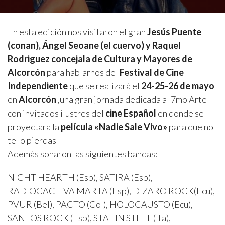
En esta edición nos visitaron el gran
Jesús Puente
(conan), Ángel Seoane (el cuervo) y Raquel
Rodriguez concejala de Cultura y Mayores de
Alcorcón
para hablarnos del
Festival de Cine
Independiente
que se realizará el
24-25-26 de mayo
en
Alcorcón
,una gran jornada dedicada al 7mo Arte
con invitados ilustres del
cine Español
en donde se
proyectara la
película
«Nadie Sale
Vivo»
para que no
te lo pierdas
Además sonaron las siguientes bandas:
NIGHT HEARTH (Esp), SATIRA (Esp),
RADIOCACTIVA MARTA (Esp), DIZARO ROCK(Ecu),
PVUR (Bel), PACTO (Col), HOLOCAUSTO (Ecu),
SANTOS ROCK (Esp), STAL IN STEEL (Ita),