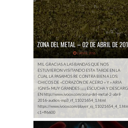
ZONA DEL METAL – 02 DE ABRIL DE 20
2 ABRIL 2016
MIL GRACIAS A LAS BANDAS QUE NOS
ESTUVIERON VISITANDO ESTA TARDE EN LA
CUAL LA PASAMOS RE CONTRA BIEN A LOS;
CHICOS DE «CORAZÓN DE ACERO » Y » ARIA
IGNIS» MUY GRANDES ¡¡¡¡ ESCUCHA Y DESCAR
EN http://www.ivoox.com/zona-del-metal-2-abril-
2016-audios-mp3_rf_11021654_1.html
https://www.ivoox.com/player_ej_11021654_4_1.htm
c1=ff6600