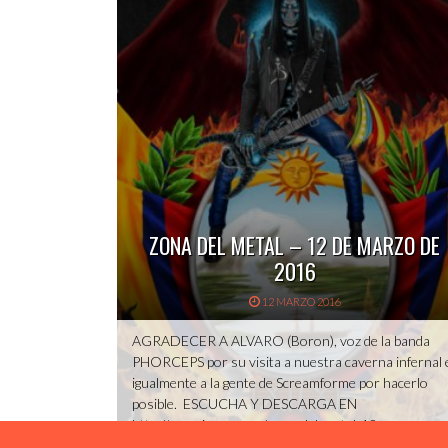
ZONA DEL METAL – 12 DE MARZO DE
2016
12 MARZO 2016
AGRADECER A ALVARO (Boron), voz de la banda
PHORCEPS por su visita a nuestra caverna infernal 
igualmente a la gente de Screamforme por hacerlo
posible. ESCUCHA Y DESCARGA EN
http://www.ivoox.com/zona-del-metal-12-marzo-
2016-audios-