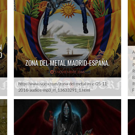
N
A
O
J
ZONA DEL METAL MADRID-ESPAÑA.
P
P
5 NOVIEMBRE 2016
B
http://www.ivoox.com/zona-del-metal-m-e-05-11-
P
2016-audios-mp3_rf_13633291_1.html
F