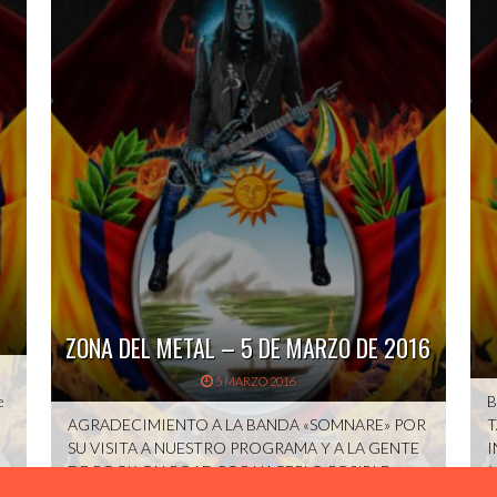
ZONA DEL METAL – 5 DE MARZO DE 2016
5 MARZO 2016
e
B
AGRADECIMIENTO A LA BANDA «SOMNARE» POR
T
SU VISITA A NUESTRO PROGRAMA Y A LA GENTE
I
DE ROCK ON ROAD POR HACERLO POSIBLE.
(
PROGRAMA DEDICADO A MI AMADO PADRE,
U