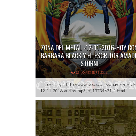
ZONA DEL METAL -12-11-2016-HOY CO
BARBARA BLACK Y EL ESCRITOR AMAD
STORNI
12 NOVIEMBRE 2016
Ir a descargar http://www.ivoox.com/zona-del-metal-
12-11-2016-audios-mp3_rf_13734631_1.html