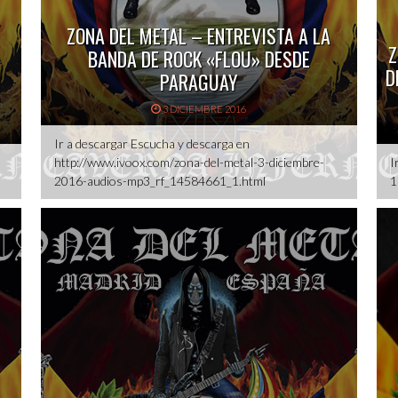
ZONA DEL METAL – ENTREVISTA A LA
A
Z
BANDA DE ROCK «FLOU» DESDE
D
PARAGUAY
3 DICIEMBRE 2016
Ir a descargar Escucha y descarga en
http://www.ivoox.com/zona-del-metal-3-diciembre-
I
2016-audios-mp3_rf_14584661_1.html
1