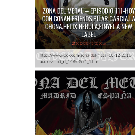
ZONA DEL METAL – EPISODIO 111-HOY
CON CONAN FRIENDS,PILAR GARCIA,L
CHONA,HELIX NEBULA,EINYEL,A NEW
LABEL
10 DICIEMBRE 2016
http://www.ivoox.com/zona-del-metal-10-12-2016-
audios-mp3_rf_14853571_1.html