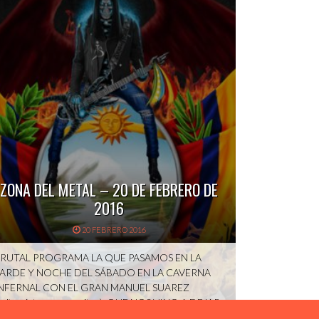
ZONA DEL METAL – 20 DE FEBRERO DE
2016
20 FEBRERO 2016
RUTAL PROGRAMA LA QUE PASAMOS EN LA
ARDE Y NOCHE DEL SÁBADO EN LA CAVERNA
NFERNAL CON EL GRAN MANUEL SUAREZ
guitarrista y compositor), QUE NOS VINO A DEJAR
N ACUSTIKO BRUTAL CON CANCIÓN