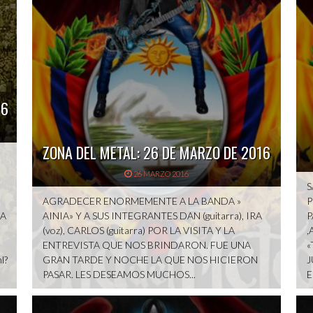
16
ZONA DEL METAL: 26 DE MARZO DE 2016
26 MARZO 2016
S
AGRADECER ENORMEMENTE A LA BANDA »
P
GA
AINIA» Y A SUS INTEGRANTES DAN (guitarra), IRA
P
(voz), CARLOS (guitarra) POR LA VISITA Y LA
,
ENTREVISTA QUE NOS BRINDARON. FUE UNA
«
l?
GRAN TARDE Y NOCHE LA QUE NOS HICIERON
J
PASAR. LES DESEAMOS MUCHOS...
E