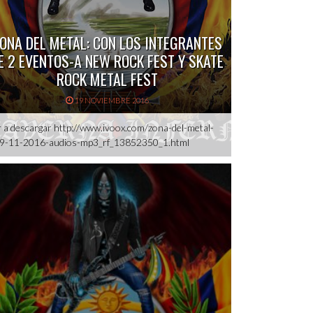
ONA DEL METAL: CON LOS INTEGRANTES
E 2 EVENTOS-A NEW ROCK FEST Y SKATE
ROCK METAL FEST
19 NOVIEMBRE 2016
r a descargar http://www.ivoox.com/zona-del-metal-
9-11-2016-audios-mp3_rf_13852350_1.html