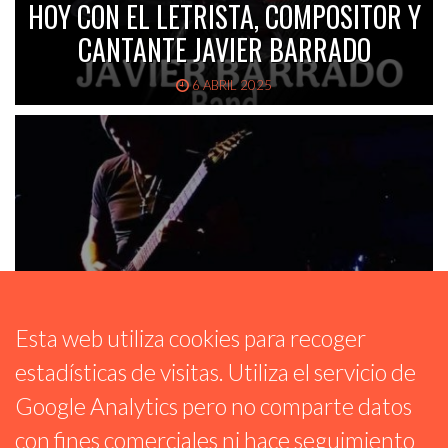
HOY CON EL LETRISTA, COMPOSITOR Y
CANTANTE JAVIER BARRADO
6 ABRIL 2025
Esta web utiliza cookies para recoger
estadísticas de visitas. Utiliza el servicio de
HOY CON EL GUITARRISTA Y
Google Analytics pero no comparte datos
COMPOSITOR ARGENTINO SEBAS
con fines comerciales ni hace seguimiento