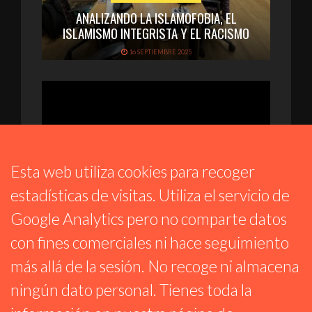
ANALIZANDO LA ISLAMOFOBIA, EL
ISLAMISMO INTEGRISTA Y EL RACISMO
16 SEPTIEMBRE 2025
Esta web utiliza cookies para recoger
estadísticas de visitas. Utiliza el servicio de
Google Analytics pero no comparte datos
con fines comerciales ni hace seguimiento
LA CONTRATERTULIA
más allá de la sesión. No recoge ni almacena
Nº CLIV SARNA EN LA CÁRCEL //SOS
ANTONIO AREVALILLO //EFEMÉRIDES Y +
ningún dato personal. Tienes toda la
30 JULIO 2025