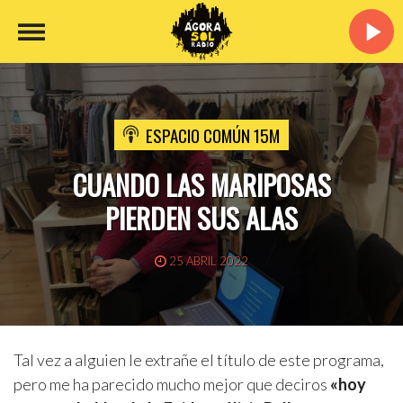
ESPACIO COMÚN 15M
CUANDO LAS MARIPOSAS
PIERDEN SUS ALAS
25 ABRIL 2022
Tal vez a alguien le extrañe el título de este programa,
pero me ha parecido mucho mejor que deciros
«hoy