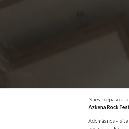
Nuevo repaso a la
Azkena Rock Fest
Además nos visita
peculiares. No te 