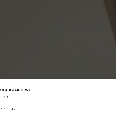
corporaciones
del
lid).
e lo más