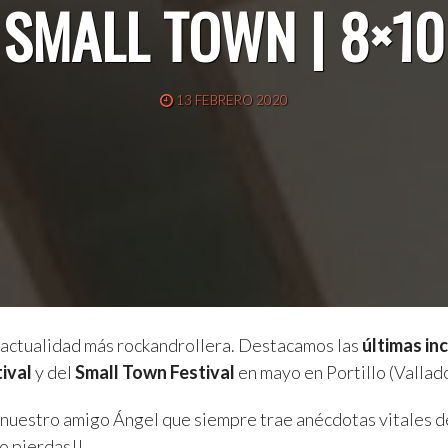
SMALL TOWN | 8×10
13 FEBRERO 2020
 actualidad más rockandrollera. Destacamos las
últimas in
ival
y del
Small Town Festival
en mayo en Portillo (Vallado
 nuestro amigo Ángel que siempre trae anécdotas vitales d
lo pierdas!!