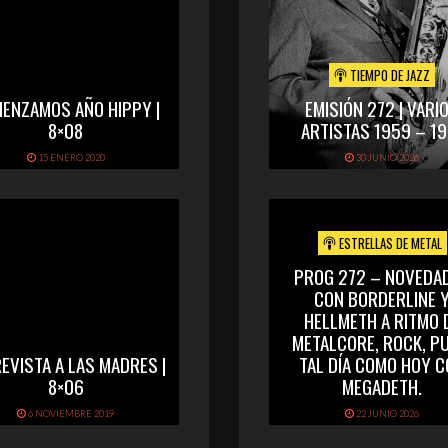
TIEMPO DE JAZZ
ENZAMOS AÑO HIPPY |
EMISIÓN 272 | VARI
8×08
ARTISTAS 1959 – 19
15 ENERO 2020
30 JUNIO 2026
ESTRELLAS DE METAL
PROG 272 – NOVEDA
CON BORDERLINE 
HELLMETH A RITMO 
METALCORE, ROCK, PU
EVISTA A LAS MADRES |
TAL DÍA COMO HOY 
8×06
MEGADETH.
6 NOVIEMBRE 2019
22 JUNIO 2026