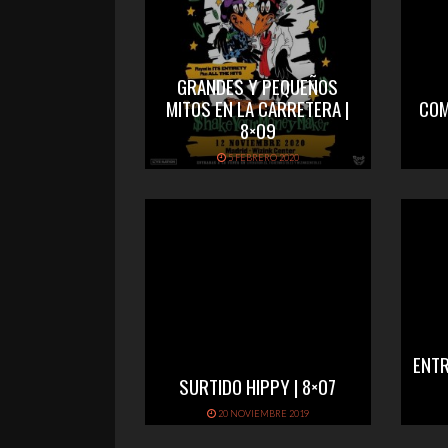
GRANDES Y PEQUEÑOS
MITOS EN LA CARRETERA |
COM
8×09
5 FEBRERO 2020
ENTR
SURTIDO HIPPY | 8×07
20 NOVIEMBRE 2019