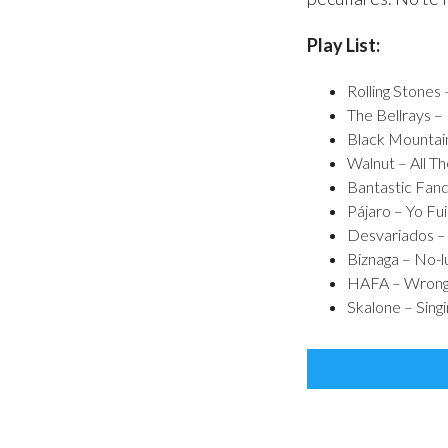
Play List:
Rolling Stones
The Bellrays – 
Black Mountai
Walnut – All T
Bantastic Fand
Pájaro – Yo Fu
Desvariados –
Biznaga – No-l
HAFA – Wron
Skalone – Singi