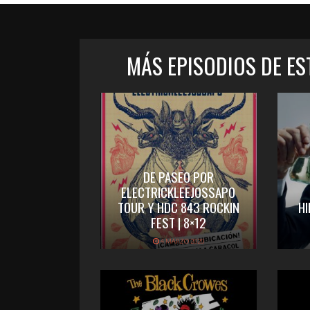
MÁS EPISODIOS DE E
DE PASEO POR
ELECTRICKLEEJOSSAPO
TOUR Y HDC 843 ROCKIN
HI
FEST | 8×12
4 MARZO 2020