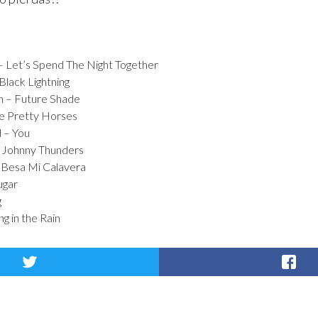
 – Let’s Spend The Night Together
Black Lightning
n – Future Shade
he Pretty Horses
 – You
i Johnny Thunders
 Besa Mi Calavera
ugar
g
ng in the Rain