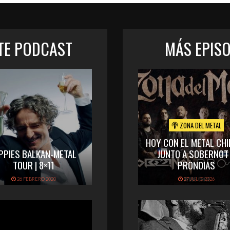
STE PODCAST
MÁS EPIS
ZONA DEL METAL
HOY CON EL METAL CHI
PPIES BALKAN-METAL
JUNTO A SOBERNOT
TOUR | 8×11
PRONOIAS
26 FEBRERO 2020
27 JULIO 2026