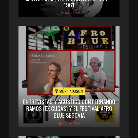
1961
30 JUNIO 2026
MÚSICA KASUAL
ENTREVISTAS Y ACÚSTICO CON FERNANDO
RAMOS (EX CUCAS) Y EL FESTIVAL AFRO
BLUE SEGOVIA
8 JUNIO 2026