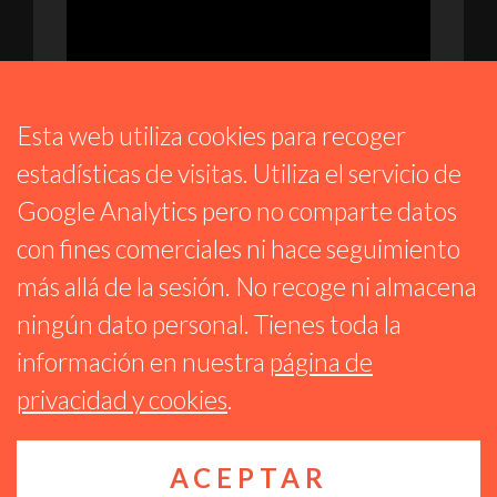
Esta web utiliza cookies para recoger
estadísticas de visitas. Utiliza el servicio de
Google Analytics pero no comparte datos
ESTRELLAS DE METAL
con fines comerciales ni hace seguimiento
PROG 253 – ANALIZAMOS «RESILIENCIA»
más allá de la sesión. No recoge ni almacena
TERCER ÁLBUM DE IGNIS ANIMA. TAL DÍA
COMO HOY CON TRIUMPH
ningún dato personal. Tienes toda la
23 SEPTIEMBRE 2025
información en nuestra
página de
privacidad y cookies
.
ACEPTAR
Reproductor
Algunos derechos reservados CC BY-NC-SA 4.0
Ágora Sol