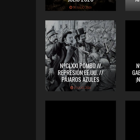
30 JULIO 2026
NºCLXXI POMBO //
N
REPRESIÓN EE.UU. //
GA
PÁJAROS AZULES
¡
2 JULIO 2026