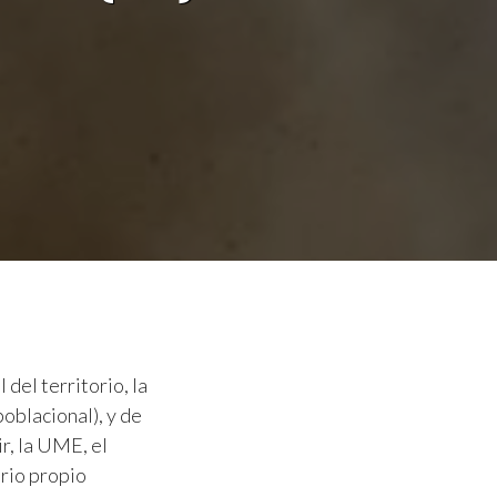
del territorio, la
oblacional), y de
ir, la UME, el
orio propio