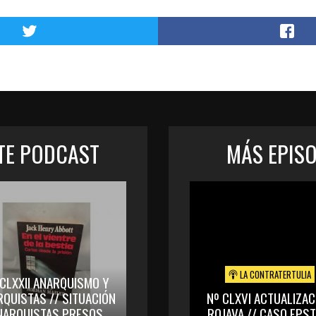
STE PODCAST
MÁS EPIS
LA CONTRATERTULIA
 CLXXII ANARQUISMO Y
RQUISTAS // SITUACIÓN
Nº CLXVI ACTUALIZAC
NARQUISTAS PRESOS
ROJAVA // CASO EPST