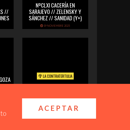
NºCLXI CACERÍA EN
S //
SARAJEVO // ZELENSKY Y
ONES
SÁNCHEZ // SANIDAD (Y+)
19 NOVIEMBRE 2025
LA CONTRATERTULIA
AGOZA
 //
NºCLXIX INCENDIOS
FORESTALES (YIII)
24 OCTUBRE 2025
ACEPTAR
nto