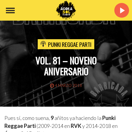
PUNKI REGGAE PARTI
VOL. 81 – NOVENO
ANIVERSARIO
4 MARZO 2018
Pues sí, como suena,
9
añitos ya haciendo la
Punki
Reggae Parti
(2009-2014 en
RVK
y 2014-2018 en