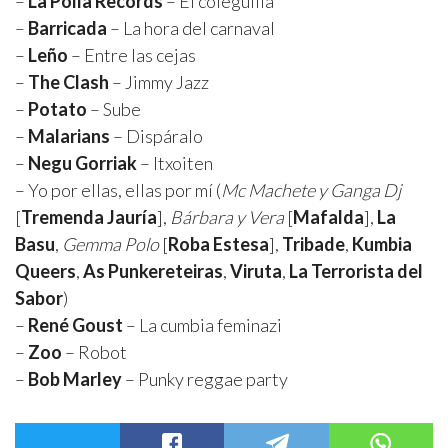
–
La Polla Records
– El coleguilla
–
Barricada
– La hora del carnaval
–
Leño
– Entre las cejas
–
The Clash
– Jimmy Jazz
–
Potato
– Sube
–
Malarians
– Dispáralo
–
Negu Gorriak
– Itxoiten
– Yo por ellas, ellas por mí (
Mc Machete y Ganga Dj
[
Tremenda Jauría
],
Bárbara y Vera
[
Mafalda
],
La
Basu
,
Gemma Polo
[
Roba Estesa
],
Tribade
,
Kumbia
Queers
,
As Punkereteiras
,
Viruta
,
La Terrorista del
Sabor
)
–
René Goust
– La cumbia feminazi
–
Zoo
– Robot
–
Bob Marley
– Punky reggae party