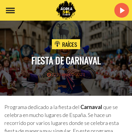
RAÍCES
FIESTA DE CARNAVAL
22 FEBRERO 2023
Programa dedicado a la fiesta del
Carnaval
que se
celebra en mucho lugares de España. Se hace un
recorrido por varios lugares donde se celebra esta
fiesta de manera muy singular. En este programa