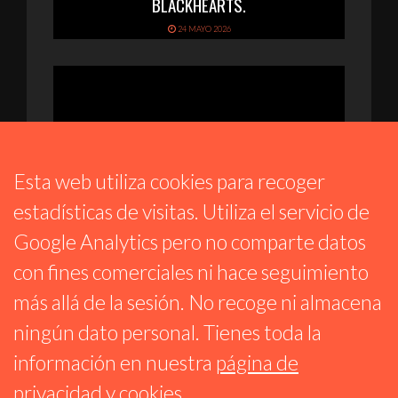
BLACKHEARTS.
24 MAYO 2026
Esta web utiliza cookies para recoger
estadísticas de visitas. Utiliza el servicio de
Google Analytics pero no comparte datos
con fines comerciales ni hace seguimiento
TIEMPO DE JAZZ
más allá de la sesión. No recoge ni almacena
ESPECIAL MILES DAVIS @100 PARTE 1:
1945 – 1958
ningún dato personal. Tienes toda la
20 MAYO 2026
información en nuestra
página de
privacidad y cookies
.