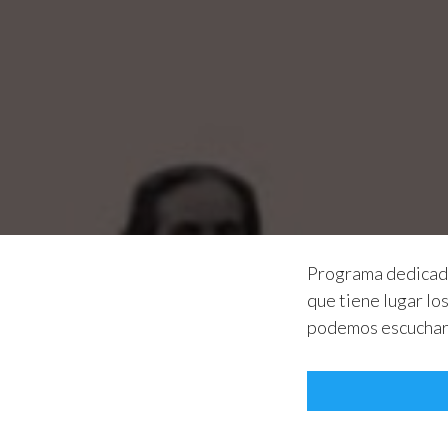
Programa dedicado 
que tiene lugar lo
podemos escuchar e