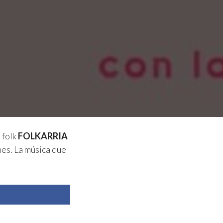
 folk
FOLKARRIA
hes. La música que