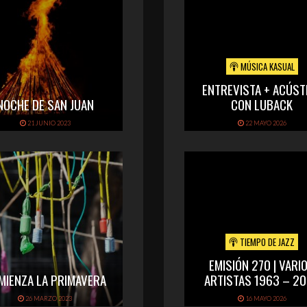
MÚSICA KASUAL
ENTREVISTA + ACÚST
NOCHE DE SAN JUAN
CON LUBACK
21 JUNIO 2023
22 MAYO 2026
TIEMPO DE JAZZ
EMISIÓN 270 | VARI
MIENZA LA PRIMAVERA
ARTISTAS 1963 – 2
26 MARZO 2023
16 MAYO 2026