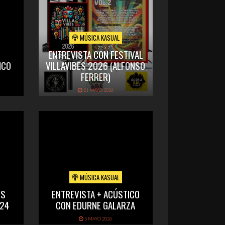
MÚSICA KASUAL
ENTREVISTA CON FESTIVAL
ICO
VILLAVIBES 2026 (ALFONSO
FERRER)
21 MAYO 2026
MÚSICA KASUAL
OS
ENTREVISTA + ACÚSTICO
024
CON EDURNE GALARZA
5 MAYO 2026