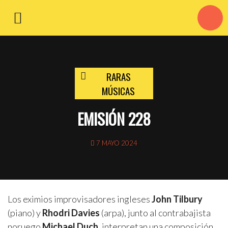
RARAS
MÚSICAS
EMISIÓN 228
7 MAYO 2024
Los eximios improvisadores ingleses
John Tilbury
(piano) y
Rhodri Davies
(arpa), junto al contrabajista
noruego
Michael Duch
, interpretan una composición