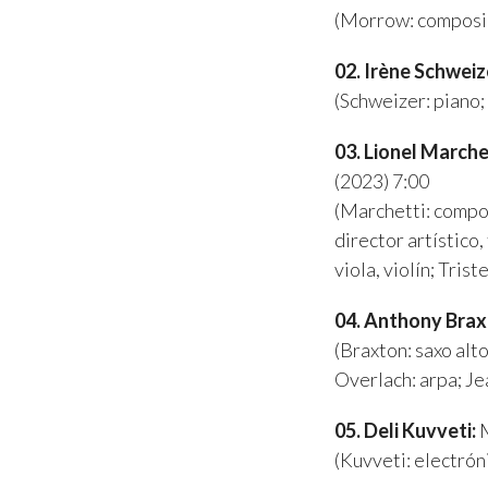
(Morrow: composici
02. Irène Schweiz
(Schweizer: piano;
03. Lionel March
(2023) 7:00
(Marchetti: compo
director artístico,
viola, violín; Tris
04. Anthony Brax
(Braxton: saxo alt
Overlach: arpa; Je
05. Deli Kuvveti:
M
(Kuvveti: electrón