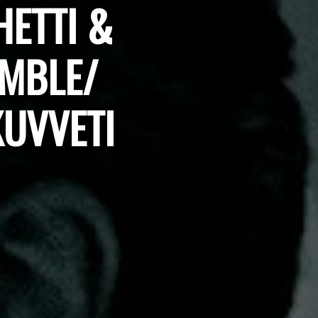
HETTI &
EMBLE/
KUVVETI