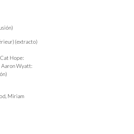
usión)
́rieur) (extracto)
– Cat Hope:
o; Aaron Wyatt:
ión)
rod, Miriam