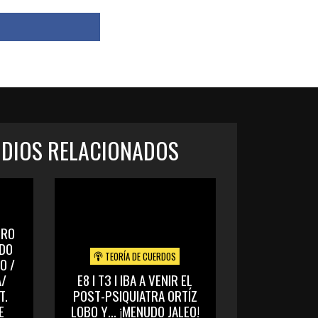
ODIOS RELACIONADOS
DRO
RDO
TEORÍA DE CUERDOS
O /
/
E8 I T3 I IBA A VENIR EL
T.
POST-PSIQUIATRA ORTÍZ
E
LOBO Y… ¡MENUDO JALEO!