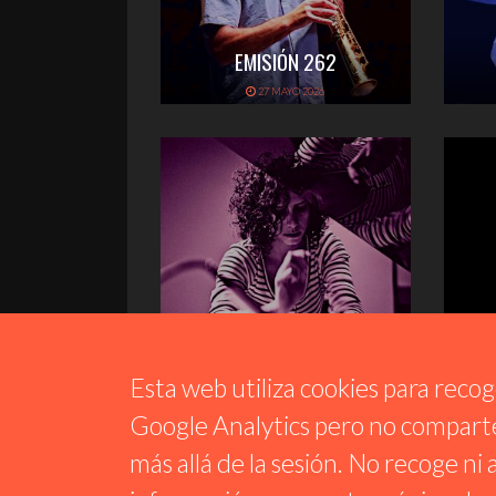
EMISIÓN 262
27 MAYO 2026
EMISIÓN 260
1 MAYO 2026
Esta web utiliza cookies para recoger
Google Analytics pero no comparte
más allá de la sesión. No recoge ni
Reproductor