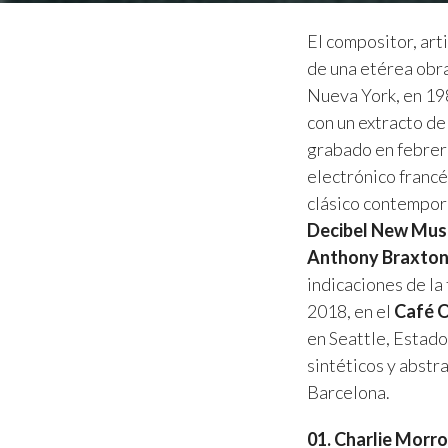
El compositor, ar
de una etérea obra
Nueva York, en 19
con un extracto de
grabado en febrer
electrónico franc
clásico contemporá
Decibel New Mus
Anthony Braxto
indicaciones de la
2018, en el
Café 
en Seattle, Estado
sintéticos y abstr
Barcelona.
01. Charlie Morr