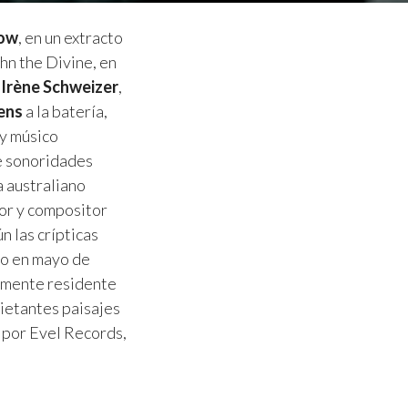
row
, en un extracto
hn the Divine, en
a
Irène Schweizer
,
ens
a la batería,
 y músico
de sonoridades
a australiano
dor y compositor
n las crípticas
to en mayo de
almente residente
ietantes paisajes
2 por Evel Records,