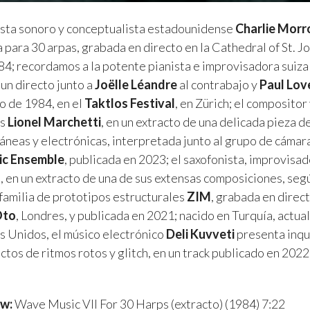
tista sonoro y conceptualista estadounidense
Charlie Mor
 para 30 arpas, grabada en directo en la Cathedral of St. Jo
84; recordamos a la potente pianista e improvisadora suiz
 un directo junto a
Joëlle Léandre
al contrabajo y
Paul Lov
o de 1984, en el
Taktlos Festival
, en Zürich; el compositor
és
Lionel Marchetti
, en un extracto de una delicada pieza 
neas y electrónicas, interpretada junto al grupo de cámar
ic Ensemble
, publicada en 2023; el saxofonista, improvisa
n
, en un extracto de una de sus extensas composiciones, segú
 familia de prototipos estructurales
ZIM
, grabada en direc
Oto
, Londres, y publicada en 2021; nacido en Turquía, actu
s Unidos, el músico electrónico
Deli Kuvveti
presenta inqu
actos de ritmos rotos y glitch, en un track publicado en 202
ow:
Wave Music VII For 30 Harps (extracto) (1984) 7:22