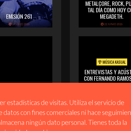
METALCORE, ROCK, PU
TAL DÍA COMO HOY 
EMISIÓN 261
MEGADETH.
14 MAYO 2026
22 JUNIO 2026
MÚSICA KASUAL
ENTREVISTAS Y ACÚS
CON FERNANDO RAMOS
CUCAS) Y EL FESTIVAL
EMISIÓN 259
BLUE SEGOVIA
21 ABRIL 2026
8 JUNIO 2026
 estadísticas de visitas. Utiliza el servicio de
 datos con fines comerciales ni hace seguimie
 almacena ningún dato personal. Tienes toda la