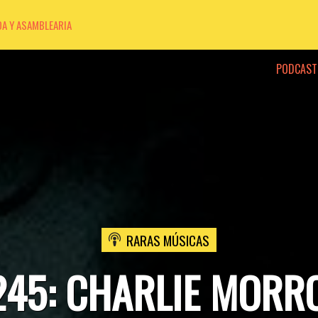
DA Y ASAMBLEARIA
PODCAST
RARAS MÚSICAS
245: CHARLIE MORR