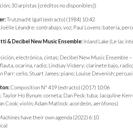
ón; 30 arpistas [créditos no disponibles])
er:
Trutznacht Igall (extracto) (1984) 10:42
 Joëlle Léandre: contrabajo, voz; Paul Lovens: batería, perc
etti & Decibel New Music Ensemble:
Inland Lake (Le lac inte
sición, electrónica, cintas; Decibel New Music Ensemble 
 flauta, ocarina, radio; Lindsay Vickery: clarinete bajo, radi
ten Parr: cello; Stuart James: piano; Louise Devenish: percus
ton:
Composition Nº 419 (extracto) (2017) 10:06
o; Taylor Ho Bynum: corneta; Dan Peck: tuba; Jacquline Ker
an Cook: violín; Adam Matlock: acordeón, aerófonos)
achines have their own agenda (2022) 6:10
ica)