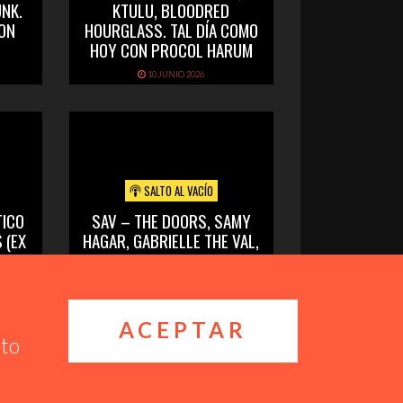
NK.
KTULU, BLOODRED
CON
HOURGLASS. TAL DÍA COMO
HOY CON PROCOL HARUM
10 JUNIO 2026
SALTO AL VACÍO
TICO
SAV – THE DOORS, SAMY
 (EX
HAGAR, GABRIELLE THE VAL,
 AFRO
BLACK LABEL SOCIETY, BSO
DJANGO UNCHAINED
25 MAYO 2026
ACEPTAR
nto