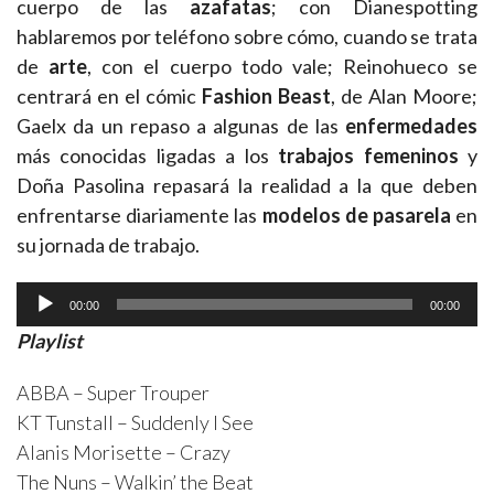
cuerpo de las
azafatas
; con Dianespotting
hablaremos por teléfono sobre cómo, cuando se trata
de
arte
, con el cuerpo todo vale; Reinohueco se
centrará en el cómic
Fashion Beast
, de Alan Moore;
Gaelx da un repaso a algunas de las
enfermedades
más conocidas ligadas a los
trabajos femeninos
y
Doña Pasolina repasará la realidad a la que deben
enfrentarse diariamente las
modelos de pasarela
en
su jornada de trabajo.
Reproductor
00:00
00:00
de
Playlist
audio
ABBA – Super Trouper
KT Tunstall – Suddenly I See
Alanis Morisette – Crazy
The Nuns – Walkin’ the Beat