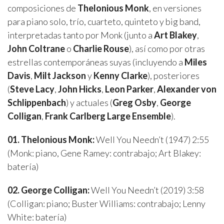
composiciones de
Thelonious Monk
, en versiones
para piano solo, trío, cuarteto, quinteto y big band,
interpretadas tanto por Monk (junto a
Art Blakey
,
John Coltrane
o
Charlie Rouse
), así como por otras
estrellas contemporáneas suyas (incluyendo a
Miles
Davis
,
Milt Jackson
y
Kenny Clarke
), posteriores
(
Steve Lacy
,
John Hicks
,
Leon Parker
,
Alexander von
Schlippenbach
) y actuales (
Greg Osby
,
George
Colligan
,
Frank Carlberg Large Ensemble
).
01. Thelonious Monk:
Well You Needn’t (1947) 2:55
(Monk: piano, Gene Ramey: contrabajo; Art Blakey:
batería)
02. George Colligan:
Well You Needn’t (2019) 3:58
(Colligan: piano; Buster Williams: contrabajo; Lenny
White: batería)