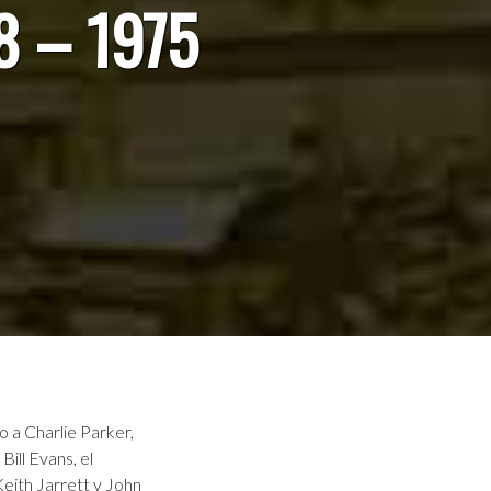
8 – 1975
a Charlie Parker,
ill Evans, el
eith Jarrett y John