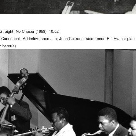
Straight, No Chaser (1958) 10:52
n ‘Cannonball’ Adderley: saxo alto; John Coltrane: saxo tenor; Bill Evans: pia
 batería)