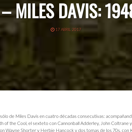
0 – MILES DAVIS: 194
17 ABRIL 2017
 sólo de
Miles
Davis
en cuatro décadas consecutivas: acompañando 
h of the Cool, el sexteto con Cannonball Adderley, John Coltrane y B
con Wayne Shorter y Herbie Hancock y dos tomas de los 70s, con K