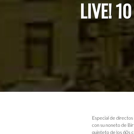
LIVE! 1
Especial de directos
con su noneto de Birt
quinteto de los 60s 