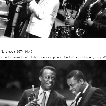
No Blues (1967) 14:40
 Shorter: saxo tenor; Herbie Hancock: piano; Ron Carter: contrabajo; Tony Wil