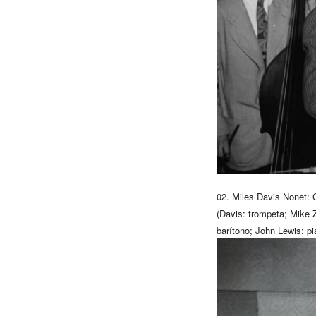
02.
Miles
Davis
Nonet:
G
(
Davis
: trompeta; Mike Z
barítono; John Lewis: p