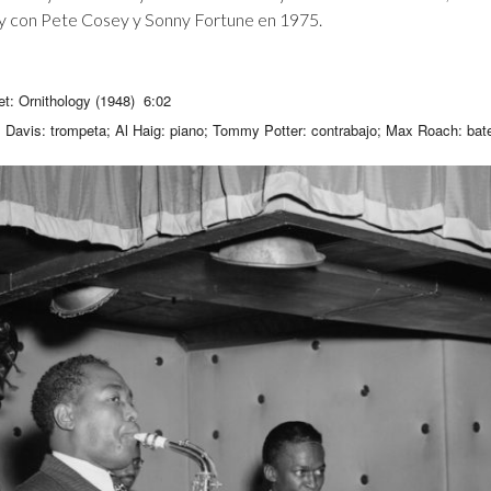
y con Pete Cosey y Sonny Fortune en 1975.
et:
Ornithology (1948) 6:02
s
Davis
: trompeta; Al Haig: piano; Tommy Potter: contrabajo; Max Roach: bate