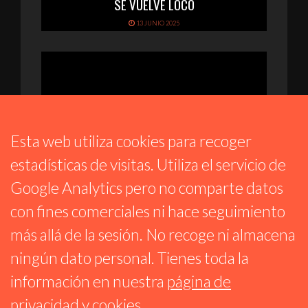
SE VUELVE LOCO
13 JUNIO 2025
Esta web utiliza cookies para recoger
estadísticas de visitas. Utiliza el servicio de
Google Analytics pero no comparte datos
con fines comerciales ni hace seguimiento
ESPACIO COMÚN 15M
más allá de la sesión. No recoge ni almacena
ENTREVISTA A LA LIBRERÍA TRAFICANTES
DE SUEÑOS: SU HISTORIA Y MUCHO MÁS
ningún dato personal. Tienes toda la
3 JUNIO 2025
información en nuestra
página de
privacidad y cookies
.