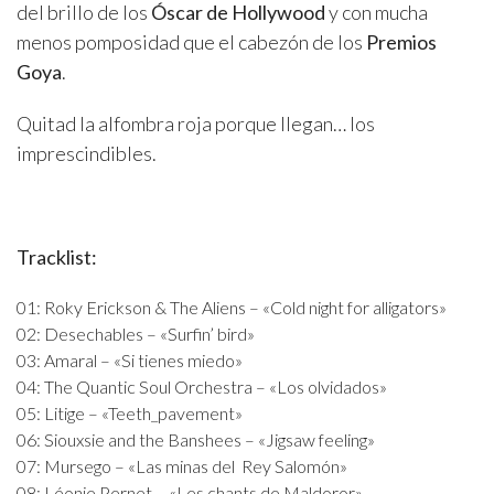
del brillo de los
Óscar de Hollywood
y con mucha
menos pomposidad que el cabezón de los
Premios
Goya
.
Quitad la alfombra roja porque llegan… los
imprescindibles.
Tracklist:
01: Roky Erickson & The Aliens – «Cold night for alligators»
02: Desechables – «Surfin’ bird»
03: Amaral – «Si tienes miedo»
04: The Quantic Soul Orchestra – «Los olvidados»
05: Litige – «Teeth_pavement»
06: Siouxsie and the Banshees – «Jigsaw feeling»
07: Mursego – «Las minas del Rey Salomón»
08: Léonie Pernet – «Les chants de Maldoror»