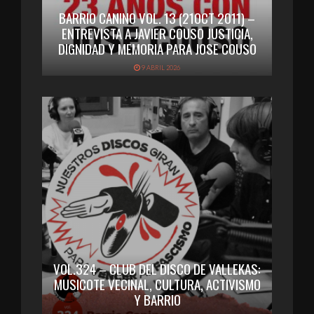
BARRIO CANINO VOL. 13 (21OCT 2011) –
ENTREVISTA A JAVIER COUSO JUSTICIA,
DIGNIDAD Y MEMORIA PARA JOSE COUSO
9 ABRIL 2026
VOL.324 – CLUB DEL DISCO DE VALLEKAS:
MUSICOTE VECINAL, CULTURA, ACTIVISMO
Y BARRIO