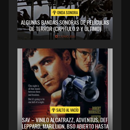
ONDA SONORA
ALGUNAS BANDAS SONORAS DE PELÍCULAS
DE TERROR (CAPÍTULO 2 Y ÚLTIMO)
2 JUNIO 2026
SALTO AL VACÍO
SAV – VINILO ALCATRAZZ, ADVENTUS, DEF
LEPPARD, MARILLION, BSO ABIERTO HASTA