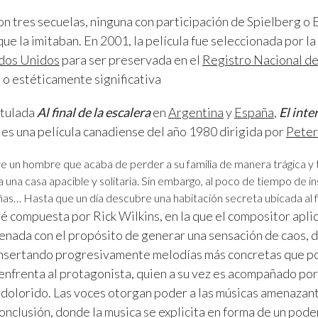
on tres secuelas, ninguna con participación de Spielberg o 
ue la imitaban. En 2001, la película fue seleccionada por la
dos Unidos
para ser preservada en el
Registro Nacional d
a o estéticamente significativa
itulada
Al final de la escalera
en
Argentina
y
España
,
El inte
) es una película canadiense del año 1980 dirigida por
Pete
bre un hombre que acaba de perder a su familia de manera trágica y 
 una casa apacible y solitaria. Sin embargo, al poco de tiempo de i
as… Hasta que un día descubre una habitación secreta ubicada al fin
é compuesta por Rick Wilkins, en la que el compositor apli
nada con el propósito de generar una sensación de caos, d
 insertando progresivamente melodías más concretas que po
 enfrenta al protagonista, quien a su vez es acompañado po
, dolorido. Las voces otorgan poder a las músicas amenazant
nclusión, donde la musica se explicita en forma de un pod