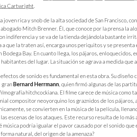
ica Cartwright
.
a joven rica y snob de la alta sociedad de San Francisco, c
l abogado Mitch Brenner. Él, que conoce por la prensa la al
on indiferencia y se va de la tienda dejándola bastante irrit
a que la traten así, encarga unos periquitos y se presenta e
 Bodega Bay. En cuanto llega, los pájaros, enloquecidos, 
 habitantes del lugar. La situación se agrava a medida que a
 efectos de sonido es fundamental en esta obra. Su diseño c
l gran
Bernard Herrmann
, quien firmó algunas de las parti
ilmografía hitchcockiana. El filme carece de música como tal
enial compositor neoyorquino los graznidos de los pájaros
icamente, se convierten en la música de la película, llenan
 las escenas de los ataques. Este recurso resulta de lo más
é música podría igualar el pavor causado por el sonido que
forma natural, del origen de la amenaza?