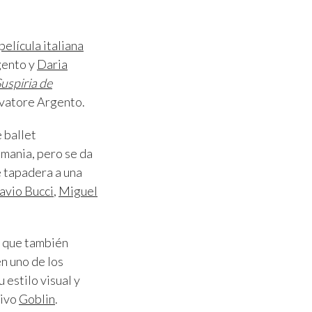
película italiana
gento y
Daria
uspiria de
lvatore Argento.
 ballet
mania, pero se da
e tapadera a una
avio Bucci
,
Miguel
, que también
n uno de los
 estilo visual y
sivo
Goblin
.