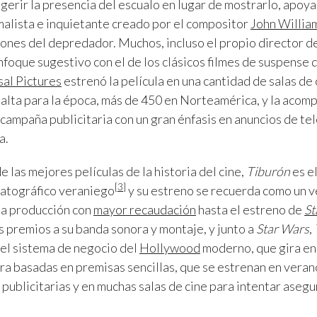
ugerir la presencia del escualo en lugar de mostrarlo, apoya
malista e inquietante creado por el compositor
John Willia
ones del depredador. Muchos, incluso el propio director de 
oque sugestivo con el de los clásicos filmes de suspense 
al Pictures
estrenó la película en una cantidad de salas de 
alta para la época, más de 450 en Norteamérica, y la acom
campaña publicitaria con un gran énfasis en anuncios de tel
a.
 las mejores películas de la historia del cine,
Tiburón
es e
[
3
]
matográfico veraniego
y su estreno se recuerda como un v
la producción con
mayor recaudación
hasta el estreno de
St
 premios a su banda sonora y montaje, y junto a
Star Wars
,
del sistema de negocio del
Hollywood
moderno, que gira en 
ra basadas en premisas sencillas, que se estrenan en vera
ublicitarias y en muchas salas de cine para intentar asegur