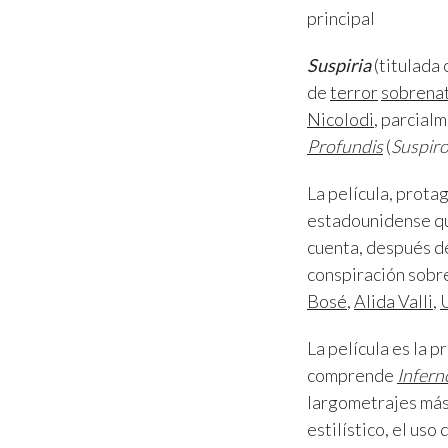
principal
Suspiria
(titulada
de
terror
sobrenat
Nicolodi
, parcial
Profundis
(
Suspiro
La película, prota
estadounidense qu
cuenta, después de
conspiración sobr
Bosé
,
Alida Valli
,
La película es la 
comprende
Infern
largometrajes más 
estilístico, el us