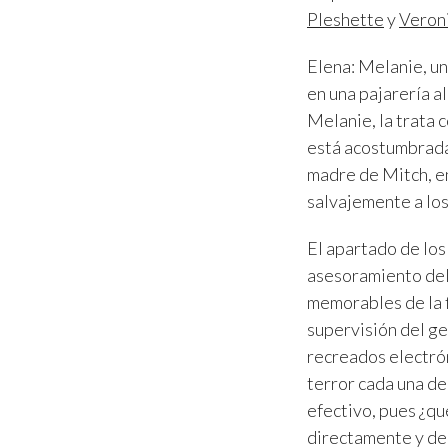
Pleshette
y
Veron
Elena: Melanie, un
en una pajarería a
Melanie, la trata c
está acostumbrada 
madre de Mitch, en
salvajemente a los
El apartado de los
asesoramiento de
memorables de la f
supervisión del g
recreados electrón
terror cada una de
efectivo, pues ¿qu
directamente y de 