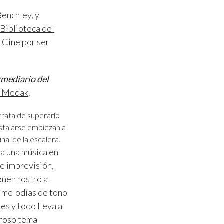
Benchley, y
Biblioteca del
e Cine
por ser
rmediario del
r Medak
.
trata de superarlo
nstalarse empiezan a
al de la escalera.
ca una música en
e imprevisión,
nen rostro al
r melodías de tono
es y todo lleva a
eroso tema