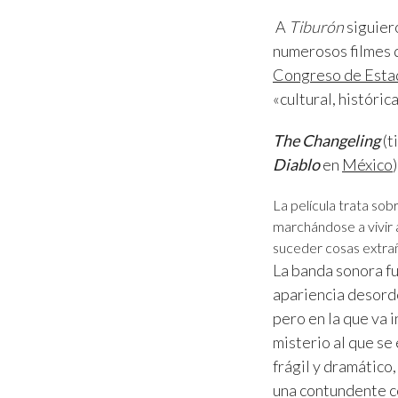
A
Tiburón
siguier
numerosos filmes q
Congreso de Esta
«cultural, históric
The Changeling
(t
Diablo
en
México
La película trata so
marchándose a vivir a
suceder cosas extrañ
La banda sonora fu
apariencia desorde
pero en la que va
misterio al que se
frágil y dramático
una contundente co