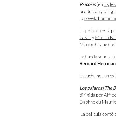
Psicosis
(
en
inglés
producida y dirigi
la
novela homóni
La película está 
Gavin
y
Martin Ba
Marion Crane (Lei
La banda sonora f
Bernard Herrman
Escuchamos un ext
Los pájaros
(
The B
dirigida por
Alfre
Daphne du Maurie
La película contó 