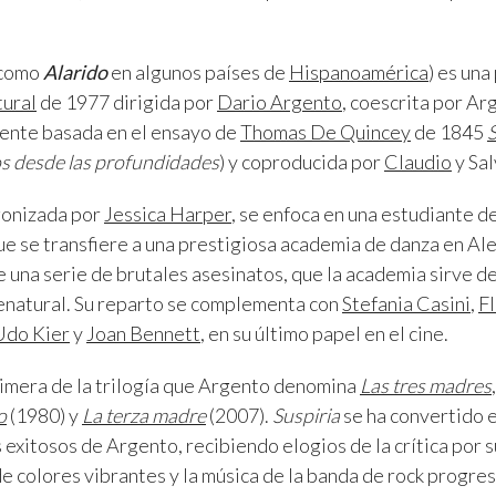
 como
Alarido
en algunos países de
Hispanoamérica
) es una
ural
de 1977 dirigida por
Dario Argento
, coescrita por Ar
mente basada en el ensayo de
Thomas De Quincey
de 1845
S
s desde las profundidades
) y coproducida por
Claudio
y Sa
gonizada por
Jessica Harper
, se enfoca en una estudiante de
e se transfiere a una prestigiosa academia de danza en Ale
 una serie de brutales asesinatos, que la academia sirve d
enatural. Su reparto se complementa con
Stefania Casini
,
Fl
Udo Kier
y
Joan Bennett
, en su último papel en el cine.
primera de la trilogía que Argento denomina
Las tres madres
o
(1980) y
La terza madre
(2007).
Suspiria
se ha convertido e
exitosos de Argento, recibiendo elogios de la crítica por su
o de colores vibrantes y la música de la banda de rock progre