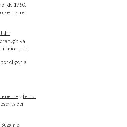
ror
de 1960,
no, se basa en
John
ora fugitiva
olitario
motel
.
por el genial
suspense
y
terror
escrita por
,
Suzanne