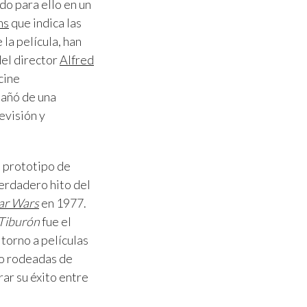
do para ello en un
ms
que indica las
la película, han
del director
Alfred
cine
pañó de una
evisión y
l prototipo de
erdadero hito del
ar Wars
en 1977.
Tiburón
fue el
torno a películas
no rodeadas de
ar su éxito entre