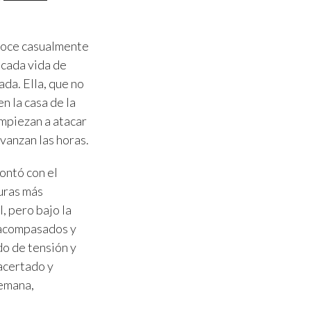
onoce casualmente
ocada vida de
ada. Ella, que no
n la casa de la
empiezan a atacar
vanzan las horas.
ontó con el
turas más
, pero bajo la
, acompasados y
do de tensión y
 acertado y
 emana,