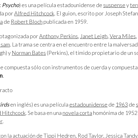
:
Psycho
) es una película estadounidense de
suspense
y
ter
da por
Alfred Hitchcock
. El guion, escrito por Joseph Stefa
ma
de
Robert Bloch
publicada en 1959.
protagonizada por
Anthony Perkins
,
Janet Leigh
,
Vera Miles
,
lsam
. La trama se centra en el encuentro entre la malversad
gh) y
Norman Bates
(Perkins), el tímido propietario de un s
ue compuesta sólo con instrumentos de cuerda y compuesta 
n
.
racto
irds
en inglés) es una película
estadounidense
de
1963
de
d Hitchcock
. Se basa en una
novela corta
homónima de 1952 
r
.
con la actuación de
Tippi Hedren
,
Rod Taylor
,
Jessica Tandy