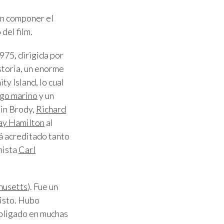
 en componer el
del film.
975, dirigida por
istoria, un enorme
ty Island, lo cual
ogo marino
y un
tin Brody,
Richard
ay Hamilton
al
á acreditado tanto
nista
Carl
husetts
). Fue un
visto. Hubo
obligado en muchas