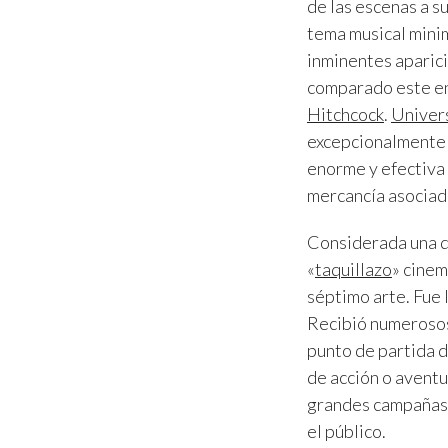
de las escenas a s
tema musical mini
inminentes aparici
comparado este enf
Hitchcock
.
Univers
excepcionalmente 
enorme y efectiva 
mercancía asociad
Considerada una de
«
taquillazo
» cine
séptimo arte. Fue 
Recibió numerosos
punto de partida 
de acción o aventu
grandes campañas p
el público.