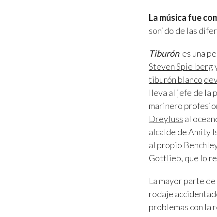
La música fue c
sonido de las dife
Tiburón
es una pe
Steven Spielberg
y
tiburón blanco
dev
lleva al jefe de la
marinero profesion
Dreyfuss
al ocean
alcalde de Amity I
al propio Benchley
Gottlieb
, que lo r
La mayor parte de l
rodaje accidentado
problemas con la r