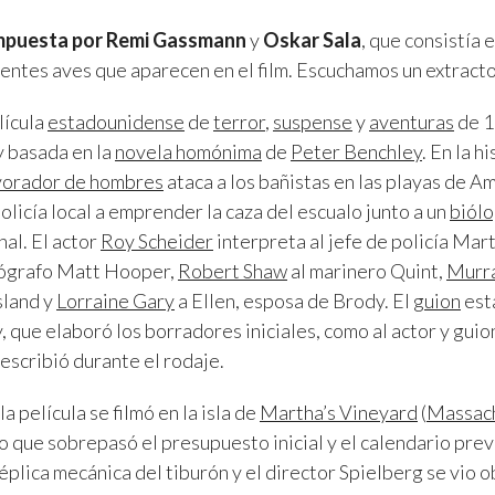
ompuesta por Remi Gassmann
y
Oskar Sala
, que consistía
rentes aves que aparecen en el film. Escuchamos un extracto 
lícula
estadounidense
de
terror
,
suspense
y
aventuras
de 1
 basada en la
novela homónima
de
Peter Benchley
. En la h
orador de hombres
ataca a los bañistas en las playas de Ami
 policía local a emprender la caza del escualo junto a un
biól
al. El actor
Roy Scheider
interpreta al jefe de policía Mar
ógrafo Matt Hooper,
Robert Shaw
al marinero Quint,
Murr
sland y
Lorraine Gary
a Ellen, esposa de Brody. El
guion
est
, que elaboró los borradores iniciales, como al actor y guio
eescribió durante el rodaje.
a película se filmó en la isla de
Martha’s Vineyard
(
Massac
 que sobrepasó el presupuesto inicial y el calendario pre
éplica mecánica del tiburón y el director Spielberg se vio 