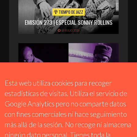
TIEMPO DE JAZZ
EMISIÓN 273 | ESPECIAL SONNY ROLLINS
16 JULIO 2026
Esta web utiliza cookies para recoger
estadísticas de visitas. Utiliza el servicio de
Google Analytics pero no comparte datos
con fines comerciales ni hace seguimiento
RARAS MÚSICAS
más allá de la sesión. No recoge ni almacena
EMISIÓN 266
ningún dato personal. Tienes toda la