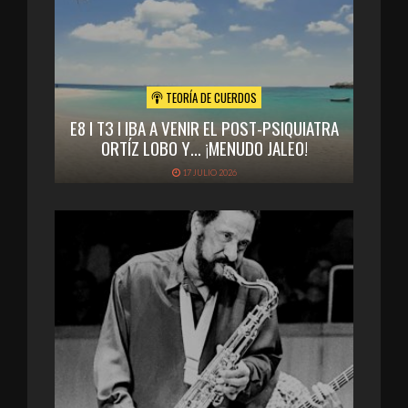
TEORÍA DE CUERDOS
E8 I T3 I IBA A VENIR EL POST-PSIQUIATRA
ORTÍZ LOBO Y… ¡MENUDO JALEO!
17 JULIO 2026